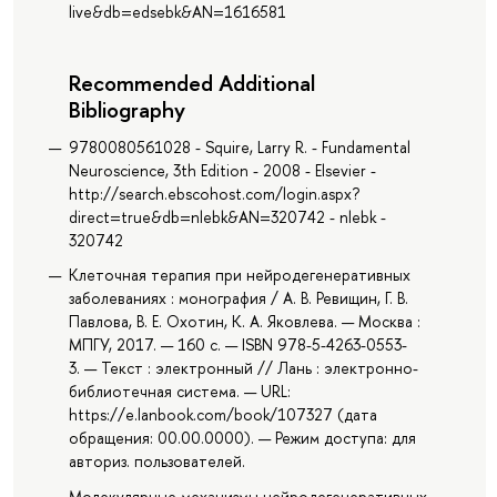
live&db=edsebk&AN=1616581
Recommended Additional
Bibliography
9780080561028 - Squire, Larry R. - Fundamental
Neuroscience, 3th Edition - 2008 - Elsevier -
http://search.ebscohost.com/login.aspx?
direct=true&db=nlebk&AN=320742 - nlebk -
320742
Клеточная терапия при нейродегенеративных
заболеваниях : монография / А. В. Ревищин, Г. В.
Павлова, В. Е. Охотин, К. А. Яковлева. — Москва :
МПГУ, 2017. — 160 с. — ISBN 978-5-4263-0553-
3. — Текст : электронный // Лань : электронно-
библиотечная система. — URL:
https://e.lanbook.com/book/107327 (дата
обращения: 00.00.0000). — Режим доступа: для
авториз. пользователей.
Молекулярные механизмы нейродегенеративных