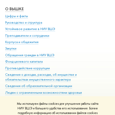
О ВЫШКЕ
ОБ
Цифры и факты
Ли
Руководство и структура
Дов
Устойчивое развитие в НИУ ВШЭ
Ол
Преподаватели и сотрудники
При
Корпуса и общежития
Вы
Закупки
При
Обращения граждан в НИУ ВШЭ
Ас
Фонд целевого капитала
До
Противодействие коррупции
Цен
Сведения о доходах, расходах, об имуществе и
Би
обязательствах имущественного характера
Об
Сведения об образовательной организации
Обр
Людям с ограниченными возможностями здоровья
Единая платежная страница
Мы используем файлы cookies для улучшения работы сайта
Работа в Вышке
НИУ ВШЭ и большего удобства его использования. Более
подробную информацию об использовании файлов cookies