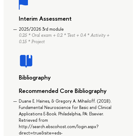
Interim Assessment
2025/2026 3rd module
0.25 * Oral exam + 0.2 * Test + 0.4 * Activity +
0.15 * Project
Bibliography
Recommended Core Bibliography
Duane E. Haines, & Gregory A. Mihailoff. (2018).
Fundamental Neuroscience for Basic and Clinical
Applications E-Book. Philadelphia, PA: Elsevier.
Retrieved from
http://search.ebscohost.com/login.aspx?
direct=true&site=eds-