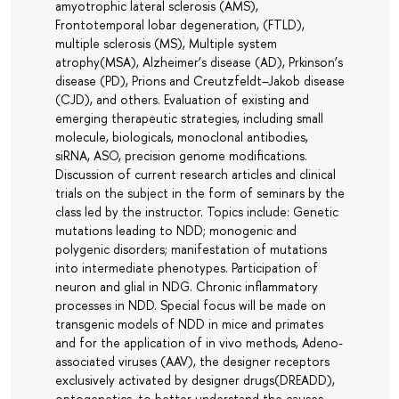
amyotrophic lateral sclerosis (AMS),
Frontotemporal lobar degeneration, (FTLD),
multiple sclerosis (MS), Multiple system
atrophy(MSA), Alzheimer’s disease (AD), Prkinson’s
disease (PD), Prions and Creutzfeldt–Jakob disease
(CJD), and others. Evaluation of existing and
emerging therapeutic strategies, including small
molecule, biologicals, monoclonal antibodies,
siRNA, ASO, precision genome modifications.
Discussion of current research articles and clinical
trials on the subject in the form of seminars by the
class led by the instructor. Topics include: Genetic
mutations leading to NDD; monogenic and
polygenic disorders; manifestation of mutations
into intermediate phenotypes. Participation of
neuron and glial in NDG. Chronic inflammatory
processes in NDD. Special focus will be made on
transgenic models of NDD in mice and primates
and for the application of in vivo methods, Adeno-
associated viruses (AAV), the designer receptors
exclusively activated by designer drugs(DREADD),
optogenetics, to better understand the causes