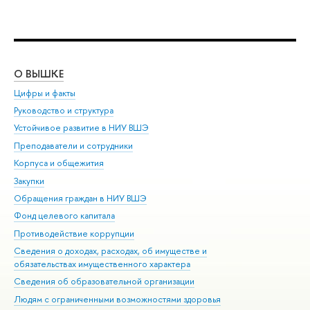
О ВЫШКЕ
ОБ
Цифры и факты
Ли
Руководство и структура
Дов
Устойчивое развитие в НИУ ВШЭ
Ол
Преподаватели и сотрудники
При
Корпуса и общежития
Вы
Закупки
При
Обращения граждан в НИУ ВШЭ
Ас
Фонд целевого капитала
До
Противодействие коррупции
Цен
Сведения о доходах, расходах, об имуществе и
Би
обязательствах имущественного характера
Об
Сведения об образовательной организации
Обр
Людям с ограниченными возможностями здоровья