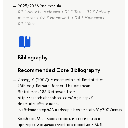
2025/2026 2nd module
0.1 * Activity in classes + 0.1 * Test + 0.1 * Activity
in classes + 0.3 * Homework + 0.3 * Homework +
0.1 * Test
Bibliography
Recommended Core Bibliography
Zhang, Y. (2007). Fundamentals of Biostatistics
(6th ed.). Bernard Rosner. The American
Statistician, 183. Retrieved from
http://search.ebscohost.com/login.aspx?
direct=true&site=eds-
live&db=edsrep&AN=edsrep.a.bes.amstat.v61y2007mmayp1
Кельберт, М. Я. Вероятность и статистика в
примерах и задачах : учебное пособие / М. Я.