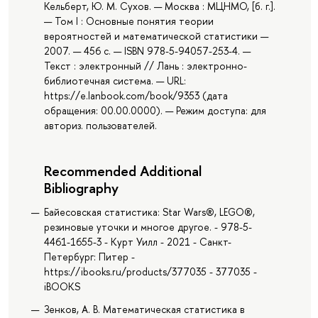
Кельберт, Ю. М. Сухов. — Москва : МЦНМО, [б. г.].
— Том I : Основные понятия теории
вероятностей и математической статистики —
2007. — 456 с. — ISBN 978-5-94057-253-4. —
Текст : электронный // Лань : электронно-
библиотечная система. — URL:
https://e.lanbook.com/book/9353 (дата
обращения: 00.00.0000). — Режим доступа: для
авториз. пользователей.
Recommended Additional
Bibliography
Байесовская статистика: Star Wars®, LEGO®,
резиновые уточки и многое другое. - 978-5-
4461-1655-3 - Курт Уилл - 2021 - Санкт-
Петербург: Питер -
https://ibooks.ru/products/377035 - 377035 -
iBOOKS
Зенков, А. В. Математическая статистика в