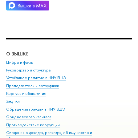
О ВЫШКЕ
ОБ
Цифры и факты
Ли
Руководство и структура
Дов
Устойчивое развитие в НИУ ВШЭ
Ол
Преподаватели и сотрудники
При
Корпуса и общежития
Вы
Закупки
При
Обращения граждан в НИУ ВШЭ
Ас
Фонд целевого капитала
До
Противодействие коррупции
Цен
Сведения о доходах, расходах, об имуществе и
Би