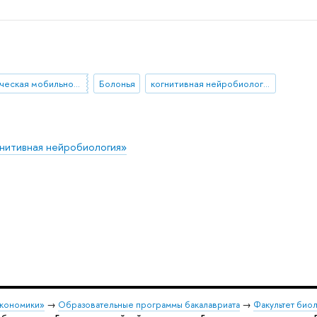
академическая мобильность
Болонья
когнитивная нейробиология
нитивная нейробиология»
экономики»
→
Образовательные программы бакалавриата
→
Факультет био