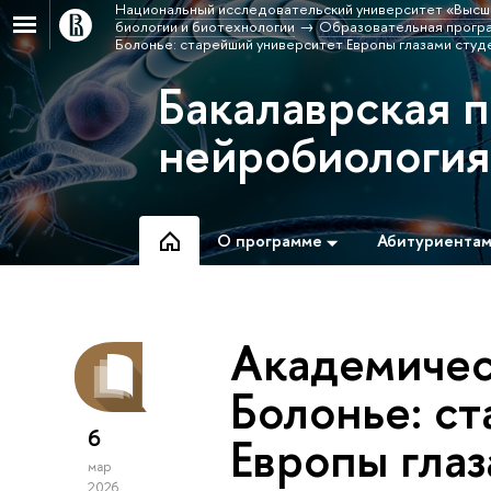
Национальный исследовательский университет «Высш
биологии и биотехнологии
Образовательная програ
Болонье: старейший университет Европы глазами сту
Бакалаврская 
нейробиологи
О программе
Абитуриента
Академичес
Болонье: с
6
Европы гла
мар
2026