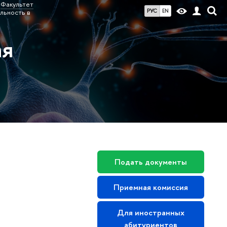
Факультет
РУС
EN
льность в
ая
Подать документы
Приемная комиссия
Для иностранных
абитуриентов