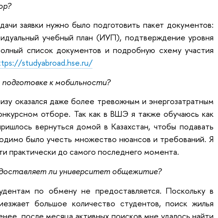
ор?
дачи заявки нужно было подготовить пакет документов:
идуальный учебный план (ИУП), подтверждение уровня
 Полный список документов и подробную схему участия
ttps://studyabroad.hse.ru/
 подготовке к мобильности?
визу оказался даже более тревожным и энергозатратным
онкурсном отборе. Так как в ВШЭ я также обучаюсь как
пришлось вернуться домой в Казахстан, чтобы подавать
ходимо было учесть множество нюансов и требований. Я
ти практически до самого последнего момента.
едоставляет ли университет общежитие?
дентам по обмену не предоставляется. Поскольку в
езжает большое количество студентов, поиск жилья
енее, после месяца активных поисков мне удалось найти