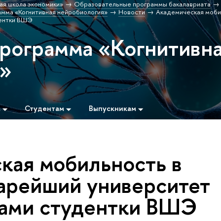
ая школа экономики»
Образовательные программы бакалавриата
мма «Когнитивная нейробиология»
Новости
Академическая моби
дентки ВШЭ
программа «Когнитивн
я»
м
Студентам
Выпускникам
кая мобильность в
тарейший университет
зами студентки ВШЭ