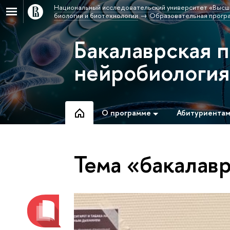
Национальный исследовательский университет «Высш
биологии и биотехнологии
Образовательная програ
Бакалаврская 
нейробиологи
О программе
Абитуриента
Тема «бакалав