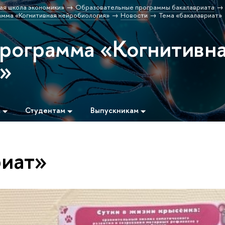
ая школа экономики»
Образовательные программы бакалавриата
мма «Когнитивная нейробиология»
Новости
Тема «бакалавриат»
программа «Когнитивн
я»
м
Студентам
Выпускникам
риат»