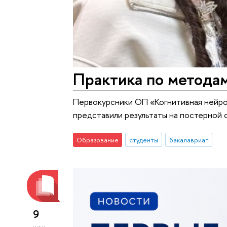
Практика по метода
Первокурсники ОП «Когнитивная нейро
представили результаты на постерной 
Образование
студенты
бакалавриат
9