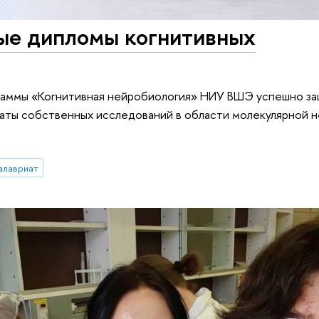
ые дипломы когнитивных
раммы «Когнитивная нейробиология» НИУ ВШЭ успешно з
таты собственных исследований в области молекулярной 
алавриат