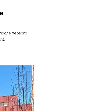
е
 после первого
ШЭ.