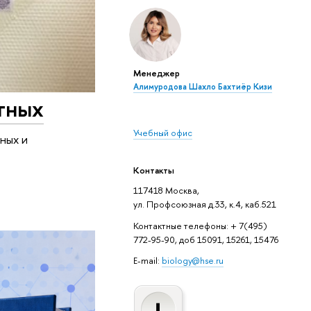
Менеджер
Алимуродова Шахло Бахтиёр Кизи
тных
Учебный офис
ных и
Контакты
117418 Москва,
ул. Профсоюзная д.33, к.4, каб.521
Контактные телефоны: + 7(495)
772-95-90, доб 15091, 15261, 15476
E-mail:
biology@hse.ru