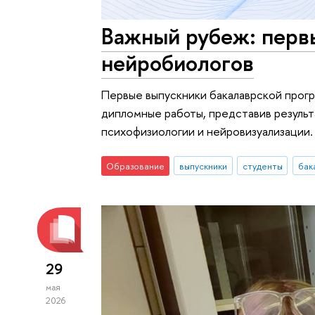
Важный рубеж: перв
нейробиологов
Первые выпускники бакалаврской прог
дипломные работы, представив резуль
психофизиологии и нейровизуализации.
Образование
выпускники
студенты
бак
29
мая
2026