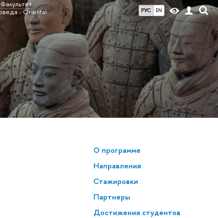
Факультет
РУС
EN
веда - Oriental
О программе
Направления
Стажировки
Партнеры
Достижения студентов