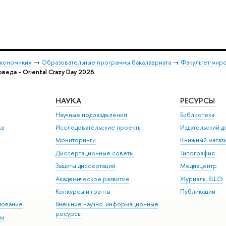
экономики»
→
Образовательные программы бакалавриата
→
Факультет мир
веда - Oriental Crazy Day 2026
НАУКА
РЕСУРСЫ
Научные подразделения
Библиотека
ка
Исследовательские проекты
Издательский 
Мониторинги
Книжный магаз
Диссертационные советы
Типография
Защиты диссертаций
Медиацентр
Академическое развитие
Журналы ВШЭ
Конкурсы и гранты
Публикации
зование
Внешние научно-информационные
ресурсы
ры