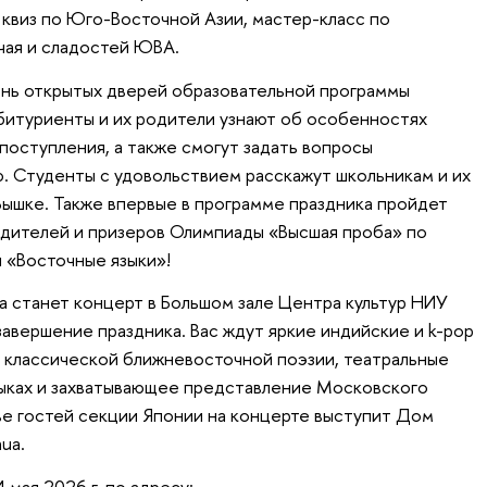
 квиз по Юго-Восточной Азии, мастер-класс по
чая и сладостей ЮВА.
ень открытых дверей образовательной программы
битуриенты и их родители узнают об особенностях
поступления, а также смогут задать вопросы
 Студенты с удовольствием расскажут школьникам и их
 Вышке. Также впервые в программе праздника пройдет
дителей и призеров Олимпиады «Высшая проба» по
 «Восточные языки»!
 станет концерт в Большом зале Центра культур НИУ
вершение праздника. Вас ждут яркие индийские и k-pop
е классической ближневосточной поэзии, театральные
зыках и захватывающее представление Московского
тве гостей секции Японии на концерте выступит Дом
ua.
мая 2026 г. по адресу: