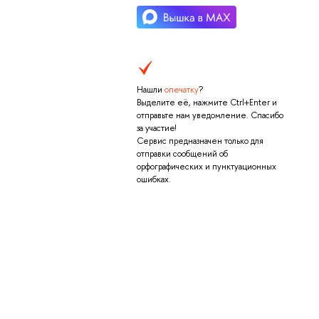
Нашли
опечатку
?
Выделите её, нажмите Ctrl+Enter и
отправьте нам уведомление. Спасибо
за участие!
Сервис предназначен только для
отправки сообщений об
орфографических и пунктуационных
ошибках.