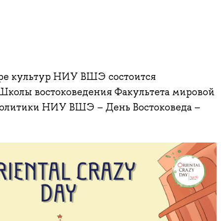
нтре культур НИУ ВШЭ состоится
Школы востоковедения Факультета мировой
олитики НИУ ВШЭ – День Востоковеда –