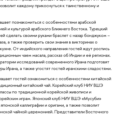
позволит каждому прикоснуться к таинственному и
лашает познакомиться с особенностями арабской
фией и культурой арабского Ближнего Востока. Турецкий
ей сделать своими руками браслет с назар бонджуком –
за, а также проверить свои знания в викторинах о
 кухне. От индийского направления гостей ждут роспись
иционным чаем масала, рассказ об Индии и её регионах.
ратории исследований современного Ирана подготовят
туры Ирана, а также угостят гостей иранскими сладостями.
лашает гостей ознакомиться с особенностями китайской
адиционный китайский чай. Корейский клуб НИУ ВШЭ
классы по традиционной корейской живописи и
корейским играм. Японский клуб НИУ ВШЭ «Мусуби»
японской каллиграфии и оригами, а также позволит
онской чайной церемонией. Представители Восточного