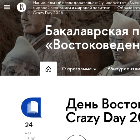
Национальный исследовательский университет «Высш
мировой экономики и мировой политики
Образовате
Crazy Day 2026
Бакалаврская 
«Востоковеде
О программе
Абитуриента
День Восток
Crazy Day 
24
мая
13:00