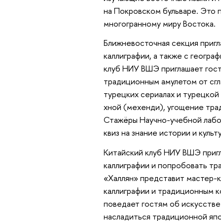
на Покровском бульваре. Это 
многогранному миру Востока.
Ближневосточная секция приг
каллиграфии, а также с геогра
клуб НИУ ВШЭ приглашает гост
традиционным амулетом от сгла
турецких сериалах и турецкой
хной (мехенди), угощение трад
Стажёры Научно-учебной лабо
квиз на знание истории и куль
Китайский клуб НИУ ВШЭ приг
каллиграфии и попробовать тр
«Халлян» представит мастер-
каллиграфии и традиционным 
поведает гостям об искусстве 
насладиться традиционной яп