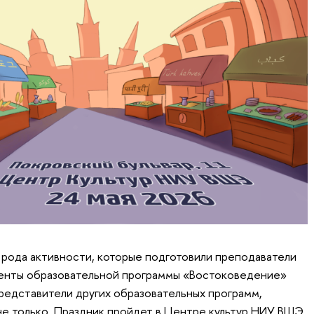
о рода активности, которые подготовили преподаватели
енты образовательной программы «Востоковедение»
дставители других образовательных программ,
не только. Праздник пройдет в Центре культур НИУ ВШЭ