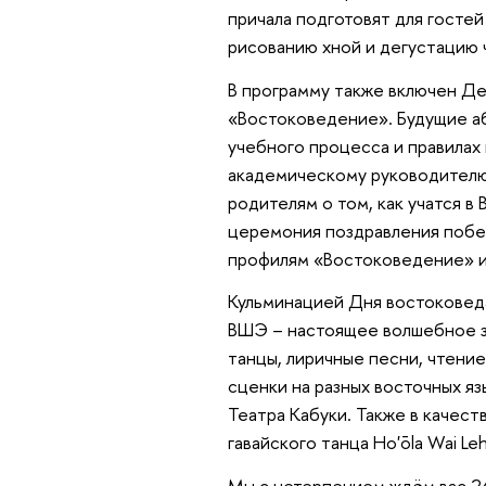
причала подготовят для гостей
рисованию хной и дегустацию 
В программу также включен Д
«Востоковедение». Будущие а
учебного процесса и правилах 
академическому руководителю.
родителям о том, как учатся в
церемония поздравления побе
профилям «Востоковедение» и
Кульминацией Дня востоковеда
ВШЭ – настоящее волшебное за
танцы, лиричные песни, чтени
сценки на разных восточных я
Театра Кабуки. Также в качес
гавайского танца Ho'ōla Wai Leh
Мы с нетерпением ждём вас 24 