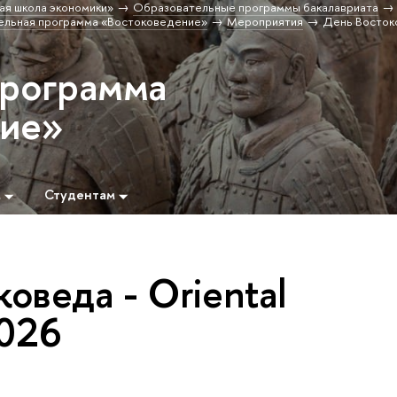
ая школа экономики»
Образовательные программы бакалавриата
льная программа «Востоковедение»
Мероприятия
День Востоко
программа
ние»
м
Студентам
оведа - Oriental
2026