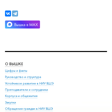
О ВЫШКЕ
ОБ
Цифры и факты
Ли
Руководство и структура
Дов
Устойчивое развитие в НИУ ВШЭ
Ол
Преподаватели и сотрудники
При
Корпуса и общежития
Вы
Закупки
При
Обращения граждан в НИУ ВШЭ
Ас