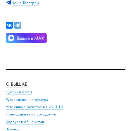
Мы в Телеграм
О ВЫШКЕ
ОБ
Цифры и факты
Ли
Руководство и структура
Дов
Устойчивое развитие в НИУ ВШЭ
Ол
Преподаватели и сотрудники
При
Корпуса и общежития
Вы
Закупки
При