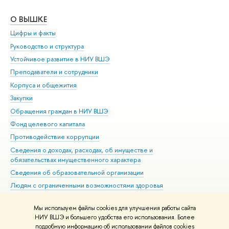
О ВЫШКЕ
ОБ
Цифры и факты
Ли
Руководство и структура
Дов
Устойчивое развитие в НИУ ВШЭ
Ол
Преподаватели и сотрудники
При
Корпуса и общежития
Вы
Закупки
При
Обращения граждан в НИУ ВШЭ
Ас
Фонд целевого капитала
До
Противодействие коррупции
Цен
Сведения о доходах, расходах, об имуществе и
Би
обязательствах имущественного характера
Об
Сведения об образовательной организации
Обр
Людям с ограниченными возможностями здоровья
Единая платежная страница
Мы используем файлы cookies для улучшения работы сайта
Работа в Вышке
НИУ ВШЭ и большего удобства его использования. Более
подробную информацию об использовании файлов cookies