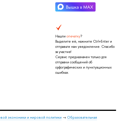
Нашли
опечатку
?
Выделите её, нажмите Ctrl+Enter и
отправьте нам уведомление. Спасибо
за участие!
Сервис предназначен только для
отправки сообщений об
орфографических и пунктуационных
ошибках.
овой экономики и мировой политики
→
Образовательная