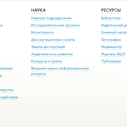
НАУКА
РЕСУРСЫ
Научные подразделения
Библиотека
ка
Исследовательские проекты
Издательский 
Мониторинги
Книжный магаз
Диссертационные советы
Типография
Защиты диссертаций
Медиацентр
Академическое развитие
Журналы ВШЭ
Конкурсы и гранты
Публикации
зование
Внешние научно-информационные
ресурсы
ры
Э
нерства
модействие