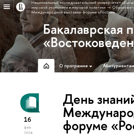
Национальный исследовательский университет «Высш
мировой экономики и мировой политики
Образовате
Международной выставке-форуме «Россия»
Бакалаврская 
«Востоковеде
О программе
Абитуриента
День знани
Международ
16
форуме «Ро
фев
2024