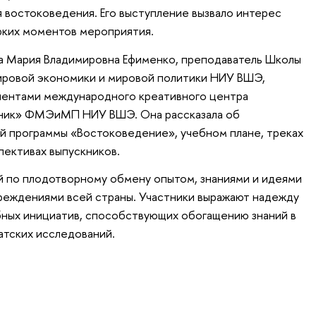
я востоковедения. Его выступление вызвало интерес
ярких моментов мероприятия.
а Мария Владимировна Ефименко, преподаватель Школы
ировой экономики и мировой политики НИУ ВШЭ,
иентами международного креативного центра
кник» ФМЭиМП НИУ ВШЭ. Она рассказала об
й программы «Востоковедение», учебном плане, треках
пективах выпускников.
 по плодотворному обмену опытом, знаниями и идеями
еждениями всей страны. Участники выражают надежду
бных инициатив, способствующих обогащению знаний в
атских исследований.