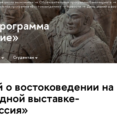
ая школа экономики»
Образовательные программы бакалавриата
льная программа «Востоковедение»
Новости
День знаний о во
программа
ние»
м
Студентам
й о востоковедении на
ной выставке-
ссия»