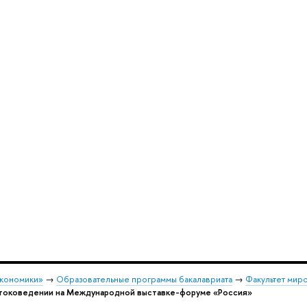
экономики»
→
Образовательные программы бакалавриата
→
Факультет мир
стоковедении на Международной выставке-форуме «Россия»