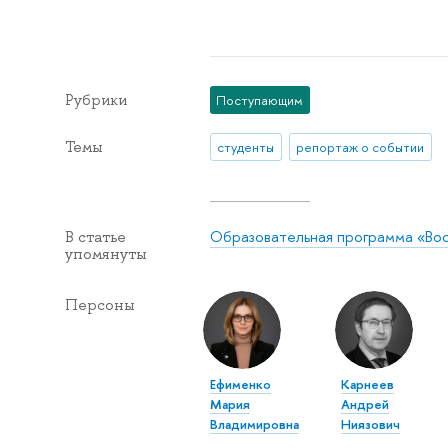
Рубрики
Поступающим
Темы
студенты
репортаж о событии
Образовательная программа «Во
В статье
упомянуты
Персоны
Ефименко
Карнеев
Мария
Андрей
Владимировна
Ниязович