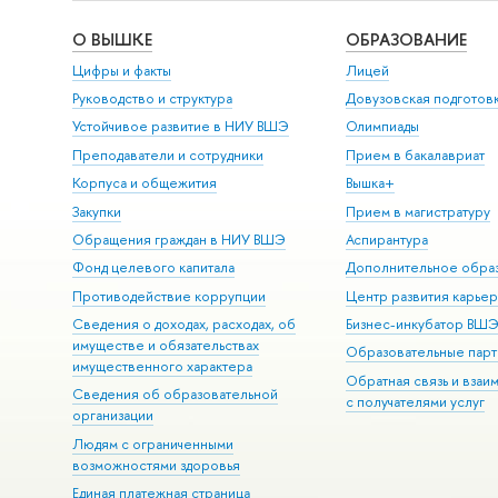
О ВЫШКЕ
ОБРАЗОВАНИЕ
Цифры и факты
Лицей
Руководство и структура
Довузовская подготов
Устойчивое развитие в НИУ ВШЭ
Олимпиады
Преподаватели и сотрудники
Прием в бакалавриат
Корпуса и общежития
Вышка+
Закупки
Прием в магистратуру
Обращения граждан в НИУ ВШЭ
Аспирантура
Фонд целевого капитала
Дополнительное обра
Противодействие коррупции
Центр развития карье
Сведения о доходах, расходах, об
Бизнес-инкубатор ВШ
имуществе и обязательствах
Образовательные парт
имущественного характера
Обратная связь и взаи
Сведения об образовательной
с получателями услуг
организации
Людям с ограниченными
возможностями здоровья
Единая платежная страница