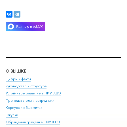
О ВЫШКЕ
ОБ
Цифры и факты
Ли
Руководство и структура
Дов
Устойчивое развитие в НИУ ВШЭ
Ол
Преподаватели и сотрудники
При
Корпуса и общежития
Вы
Закупки
При
Обращения граждан в НИУ ВШЭ
Ас