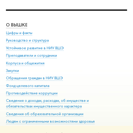
О ВЫШКЕ
ОБ
Цифры и факты
Ли
Руководство и структура
Дов
Устойчивое развитие в НИУ ВШЭ
Ол
Преподаватели и сотрудники
При
Корпуса и общежития
Вы
Закупки
При
Обращения граждан в НИУ ВШЭ
Ас
Фонд целевого капитала
До
Противодействие коррупции
Цен
Сведения о доходах, расходах, об имуществе и
Би
обязательствах имущественного характера
Об
Сведения об образовательной организации
Обр
Людям с ограниченными возможностями здоровья
Единая платежная страница