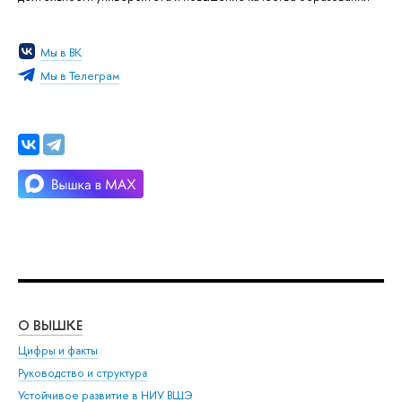
Мы в ВК
Мы в Телеграм
О ВЫШКЕ
ОБ
Цифры и факты
Ли
Руководство и структура
Дов
Устойчивое развитие в НИУ ВШЭ
Ол