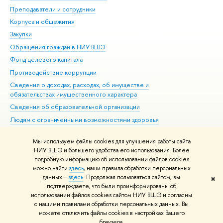
Преподаватели и сотрудники
При
Корпуса и общежития
Вы
Закупки
При
Обращения граждан в НИУ ВШЭ
Ас
Фонд целевого капитала
До
Противодействие коррупции
Цен
Сведения о доходах, расходах, об имуществе и
Би
обязательствах имущественного характера
Об
Сведения об образовательной организации
Обр
Людям с ограниченными возможностями здоровья
Единая платежная страница
Мы используем файлы cookies для улучшения работы сайта
Работа в Вышке
НИУ ВШЭ и большего удобства его использования. Более
подробную информацию об использовании файлов cookies
можно найти
здесь
, наши правила обработки персональных
данных –
здесь
. Продолжая пользоваться сайтом, вы
✖
Редактору
подтверждаете, что были проинформированы об
© НИУ ВШЭ 1993–2026
Адреса и контакты
Условия использования
использовании файлов cookies сайтом НИУ ВШЭ и согласны
с нашими правилами обработки персональных данных. Вы
материалов
Политика конфиденциальности
Карта сайта
можете отключить файлы cookies в настройках Вашего
Шрифты HSE Sans и HSE Slab разработаны в
Школе дизайна НИУ ВШЭ
браузера.