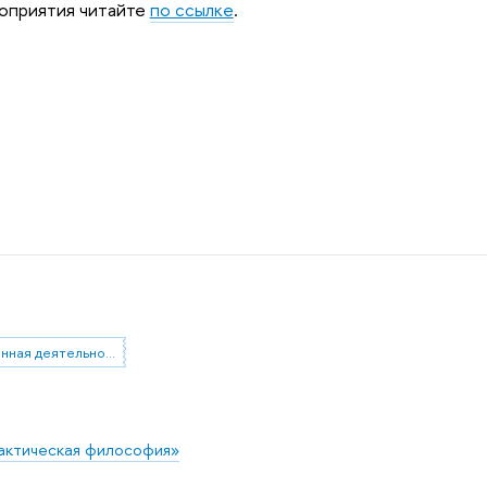
оприятия читайте
по ссылке
.
общественная деятельность
актическая философия»