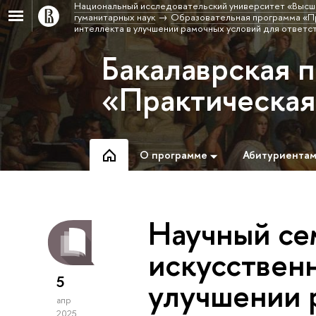
Национальный исследовательский университет «Высш
гуманитарных наук
Образовательная программа «П
интеллекта в улучшении рамочных условий для ответст
Бакалаврская 
«Практическая
О программе
Абитуриента
Научный се
искусственн
5
улучшении 
апр
2025