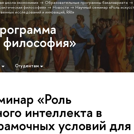
ая школа экономики»
Образовательные программы бакалавриата
рактическая философия»
Новости
Научный семинар «Роль искусс
венных исследований и инноваций, RRI»
программа
 философия»
м
Студентам
минар «Роль
ого интеллекта в
рамочных условий для