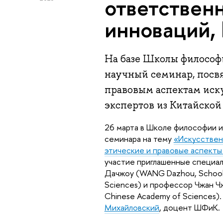
ответствен
инноваций, 
На базе Школы филосо
научный семинар, посв
правовым аспектам иску
экспертов из Китайской
26 марта в Школе философии и
семинара на тему
«Искусствен
этические и правовые аспекты
участие приглашенные специал
Дачжоу (WANG Dazhou, School o
Sciences) и профессор Чжан Чжи
Chinese Academy of Sciences
Михайловский
, доцент ШФиК.