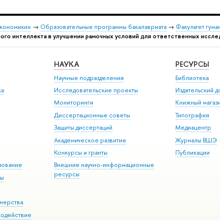
экономики»
→
Образовательные программы бакалавриата
→
Факультет гума
ого интеллекта в улучшении рамочных условий для ответственных исслед
НАУКА
РЕСУРСЫ
Научные подразделения
Библиотека
ка
Исследовательские проекты
Издательский 
Мониторинги
Книжный магаз
Диссертационные советы
Типография
Защиты диссертаций
Медиацентр
Академическое развитие
Журналы ВШЭ
Конкурсы и гранты
Публикации
зование
Внешние научно-информационные
ресурсы
ры
Э
нерства
модействие