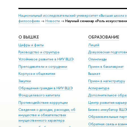
Национальный исследовательский университет «Высшая школа 
философия»
→
Новости
→
Научный семинар «Роль искусственн
О ВЫШКЕ
ОБРАЗОВАНИЕ
Цифры и факты
Лицей
Руководство и структура
Довузовская подготов
Устойчивое развитие в НИУ ВШЭ
Олимпиады
Преподаватели и сотрудники
Прием в бакалавриат
Корпуса и общежития
Вышка+
Закупки
Прием в магистратуру
Обращения граждан в НИУ ВШЭ
Аспирантура
Фонд целевого капитала
Дополнительное обра
Противодействие коррупции
Центр развития карье
Сведения о доходах, расходах, об
Бизнес-инкубатор ВШ
имуществе и обязательствах
Образовательные парт
имущественного характера
Обратная связь и взаи