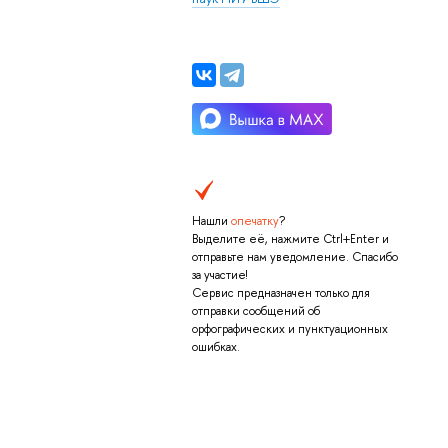
Нашли
опечатку
?
Выделите её, нажмите Ctrl+Enter и
отправьте нам уведомление. Спасибо
за участие!
Сервис предназначен только для
отправки сообщений об
орфографических и пунктуационных
ошибках.