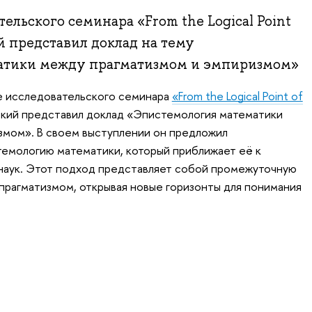
ельского семинара «From the Logical Point
й представил доклад на тему
атики между прагматизмом и эмпиризмом»
е исследовательского семинара
«From the Logical Point of
ьский представил доклад «Эпистемология математики
змом». В своем выступлении он предложил
стемологию математики, который приближает её к
наук. Этот подход представляет собой промежуточную
рагматизмом, открывая новые горизонты для понимания