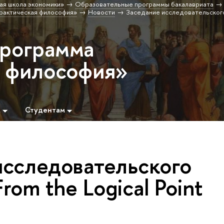
ая школа экономики»
Образовательные программы бакалавриата
рактическая философия»
Новости
Заседание исследовательског
программа
 философия»
м
Студентам
исследовательского
rom the Logical Point