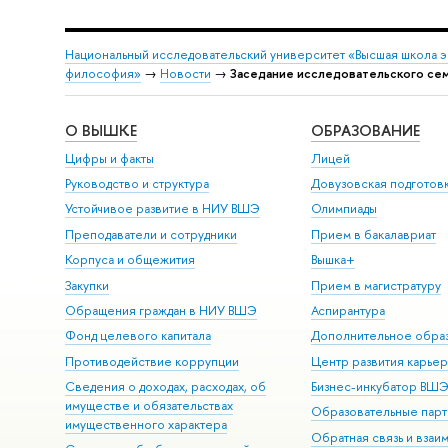
Национальный исследовательский университет «Высшая школа 
философия»
→
Новости
→
Заседание исследовательского семин
О ВЫШКЕ
ОБРАЗОВАНИЕ
Цифры и факты
Лицей
Руководство и структура
Довузовская подготов
Устойчивое развитие в НИУ ВШЭ
Олимпиады
Преподаватели и сотрудники
Прием в бакалавриат
Корпуса и общежития
Вышка+
Закупки
Прием в магистратуру
Обращения граждан в НИУ ВШЭ
Аспирантура
Фонд целевого капитала
Дополнительное обра
Противодействие коррупции
Центр развития карье
Сведения о доходах, расходах, об
Бизнес-инкубатор ВШ
имуществе и обязательствах
Образовательные парт
имущественного характера
Обратная связь и взаи