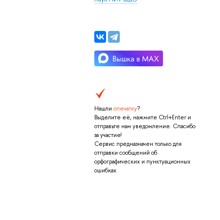
Нашли
опечатку
?
Выделите её, нажмите Ctrl+Enter и
отправьте нам уведомление. Спасибо
за участие!
Сервис предназначен только для
отправки сообщений об
орфографических и пунктуационных
ошибках.