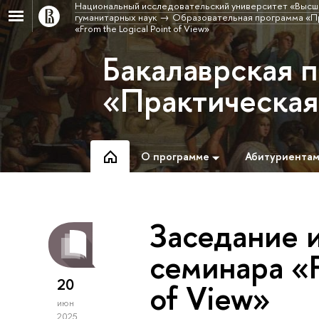
Национальный исследовательский университет «Высш
гуманитарных наук
Образовательная программа «П
«From the Logical Point of View»
Бакалаврская 
«Практическая
О программе
Абитуриента
Заседание 
семинара «F
20
of View»
июн
2025