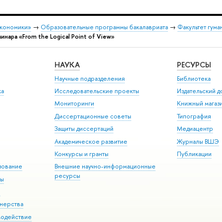
экономики»
→
Образовательные программы бакалавриата
→
Факультет гума
ара «From the Logical Point of View»
НАУКА
РЕСУРСЫ
Научные подразделения
Библиотека
ка
Исследовательские проекты
Издательский 
Мониторинги
Книжный магаз
Диссертационные советы
Типография
Защиты диссертаций
Медиацентр
Академическое развитие
Журналы ВШЭ
Конкурсы и гранты
Публикации
зование
Внешние научно-информационные
ресурсы
ры
Э
нерства
модействие