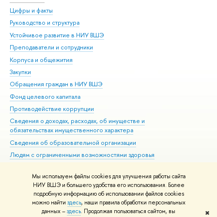
Цифры и факты
Ли
Руководство и структура
Дов
Устойчивое развитие в НИУ ВШЭ
Ол
Преподаватели и сотрудники
При
Корпуса и общежития
Вы
Закупки
При
Обращения граждан в НИУ ВШЭ
Ас
Фонд целевого капитала
До
Противодействие коррупции
Цен
Сведения о доходах, расходах, об имуществе и
Би
обязательствах имущественного характера
Об
Сведения об образовательной организации
Обр
Людям с ограниченными возможностями здоровья
Единая платежная страница
Мы используем файлы cookies для улучшения работы сайта
Работа в Вышке
НИУ ВШЭ и большего удобства его использования. Более
подробную информацию об использовании файлов cookies
можно найти
здесь
, наши правила обработки персональных
данных –
здесь
. Продолжая пользоваться сайтом, вы
✖