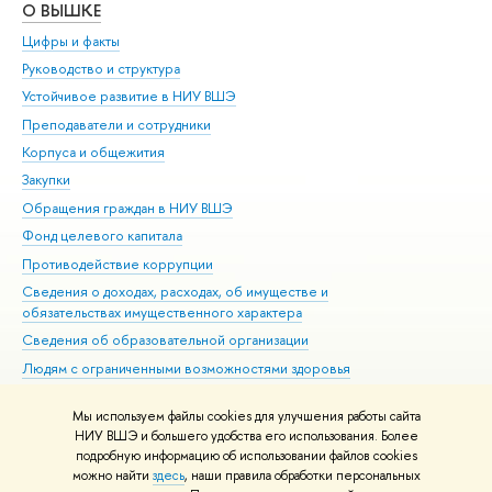
О ВЫШКЕ
ОБ
Цифры и факты
Ли
Руководство и структура
Дов
Устойчивое развитие в НИУ ВШЭ
Ол
Преподаватели и сотрудники
При
Корпуса и общежития
Вы
Закупки
При
Обращения граждан в НИУ ВШЭ
Ас
Фонд целевого капитала
До
Противодействие коррупции
Цен
Сведения о доходах, расходах, об имуществе и
Би
обязательствах имущественного характера
Об
Сведения об образовательной организации
Обр
Людям с ограниченными возможностями здоровья
Единая платежная страница
Мы используем файлы cookies для улучшения работы сайта
Работа в Вышке
НИУ ВШЭ и большего удобства его использования. Более
подробную информацию об использовании файлов cookies
можно найти
здесь
, наши правила обработки персональных