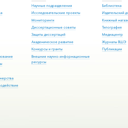
Научные подразделения
Библиотека
ка
Исследовательские проекты
Издательский 
Мониторинги
Книжный магаз
Диссертационные советы
Типография
Защиты диссертаций
Медиацентр
Академическое развитие
Журналы ВШЭ
Конкурсы и гранты
Публикации
зование
Внешние научно-информационные
ресурсы
ры
Э
нерства
модействие