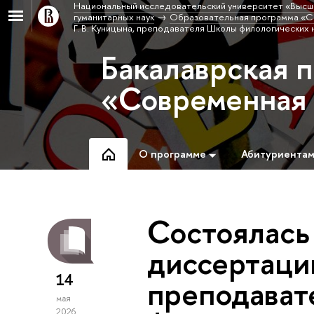
Национальный исследовательский университет «Высш
гуманитарных наук
Образовательная программа «С
Г. В. Куницына, преподавателя Школы филологических 
Бакалаврская 
«Современная
О программе
Абитуриента
Состоялась
диссертации
14
преподават
мая
2026