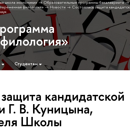
ая школа экономики»
Образовательные программы бакалавриата
овременная филология»
Новости
Состоялась защита кандидатск
наук
программа
 филология»
м
Студентам
 защита кандидатской
 Г. В. Куницына,
еля Школы