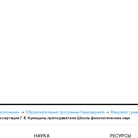
экономики»
→
Образовательные программы бакалавриата
→
Факультет гума
ссертации Г. В. Куницына, преподавателя Школы филологических наук
НАУКА
РЕСУРСЫ