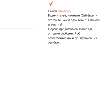
Нашли
опечатку
?
Выделите её, нажмите Ctrl+Enter и
отправьте нам уведомление. Спасибо
за участие!
Сервис предназначен только для
отправки сообщений об
орфографических и пунктуационных
ошибках.