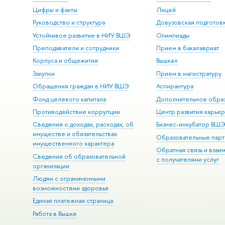
Цифры и факты
Лицей
Руководство и структура
Довузовская подготов
Устойчивое развитие в НИУ ВШЭ
Олимпиады
Преподаватели и сотрудники
Прием в бакалавриат
Корпуса и общежития
Вышка+
Закупки
Прием в магистратуру
Обращения граждан в НИУ ВШЭ
Аспирантура
Фонд целевого капитала
Дополнительное обра
Противодействие коррупции
Центр развития карье
Сведения о доходах, расходах, об
Бизнес-инкубатор ВШ
имуществе и обязательствах
Образовательные парт
имущественного характера
Обратная связь и взаи
Сведения об образовательной
с получателями услуг
организации
Людям с ограниченными
возможностями здоровья
Единая платежная страница
Работа в Вышке