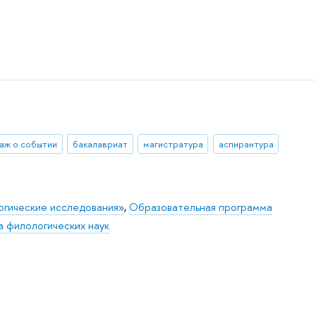
аж о событии
бакалавриат
магистратура
аспирантура
огические исследования»
,
Образовательная программа
 филологических наук