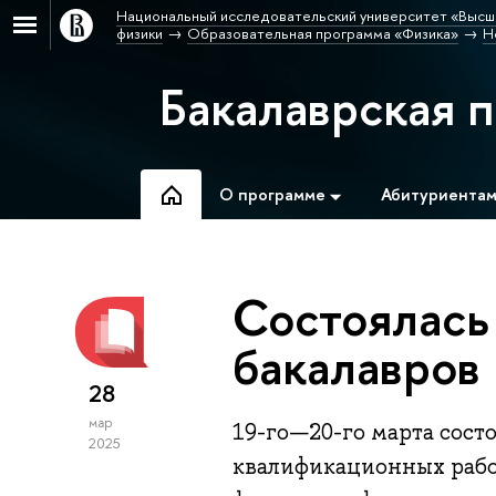
Национальный исследовательский университет «Высш
физики
Образовательная программа «Физика»
Н
Бакалаврская 
О программе
Абитуриента
Состоялась
бакалавров
28
мар
19-го—20-го марта сост
2025
квалификационных работ