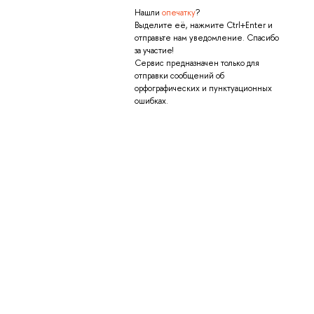
Нашли
опечатку
?
Выделите её, нажмите Ctrl+Enter и
отправьте нам уведомление. Спасибо
за участие!
Сервис предназначен только для
отправки сообщений об
орфографических и пунктуационных
ошибках.