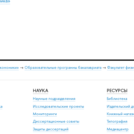
зика»
экономики»
→
Образовательные программы бакалавриата
→
Факультет физи
НАУКА
РЕСУРСЫ
Научные подразделения
Библиотека
ка
Исследовательские проекты
Издательский 
Мониторинги
Книжный магаз
Диссертационные советы
Типография
Защиты диссертаций
Медиацентр