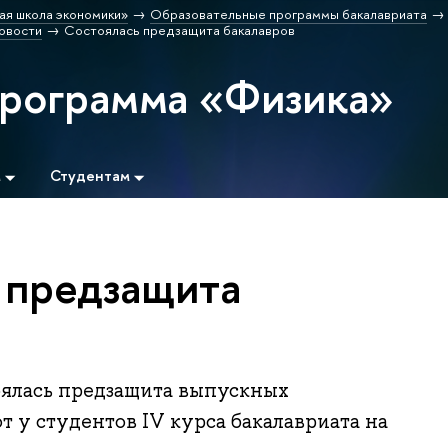
ая школа экономики»
Образовательные программы бакалавриата
овости
Состоялась предзащита бакалавров
программа «Физика»
м
Студентам
 предзащита
оялась предзащита выпускных
 у студентов IV курса бакалавриата на