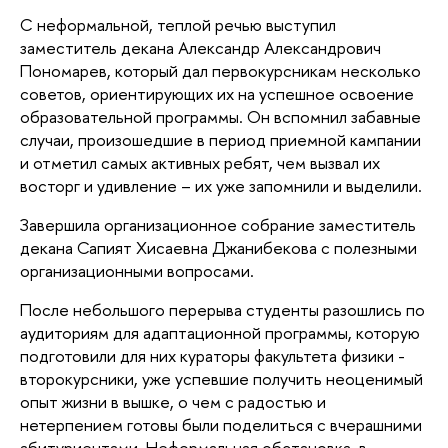
С неформальной, теплой речью выступил
заместитель декана Александр Александрович
Пономарев, который дал первокурсникам несколько
советов, ориентирующих их на успешное освоение
образовательной программы. Он вспомнил забавные
случаи, произошедшие в период приемной кампании
и отметил самых активных ребят, чем вызвал их
восторг и удивление – их уже запомнили и выделили.
Завершила организационное собрание заместитель
декана Сапият Хисаевна Джанибекова с полезными
организационными вопросами.
После небольшого перерыва студенты разошлись по
аудиториям для адаптационной программы, которую
подготовили для них кураторы факультета физики -
второкурсники, уже успевшие получить неоценимый
опыт жизни в вышке, о чем с радостью и
нетерпением готовы были поделиться с вчерашними
абитуриентами. Неформальная обстановка, в