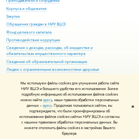
Преподаватели и сотрудники
При
Корпуса и общежития
Вы
Закупки
При
Обращения граждан в НИУ ВШЭ
Ас
Фонд целевого капитала
До
Противодействие коррупции
Цен
Сведения о доходах, расходах, об имуществе и
Би
обязательствах имущественного характера
Об
Сведения об образовательной организации
Обр
Людям с ограниченными возможностями здоровья
Единая платежная страница
Мы используем файлы cookies для улучшения работы сайта
Работа в Вышке
НИУ ВШЭ и большего удобства его использования. Более
подробную информацию об использовании файлов cookies
можно найти
здесь
, наши правила обработки персональных
данных –
здесь
. Продолжая пользоваться сайтом, вы
✖
Редактору
подтверждаете, что были проинформированы об
© НИУ ВШЭ 1993–2026
Адреса и контакты
Условия использования
использовании файлов cookies сайтом НИУ ВШЭ и согласны
с нашими правилами обработки персональных данных. Вы
материалов
Политика конфиденциальности
Карта сайта
можете отключить файлы cookies в настройках Вашего
Шрифты HSE Sans и HSE Slab разработаны в
Школе дизайна НИУ ВШЭ
браузера.