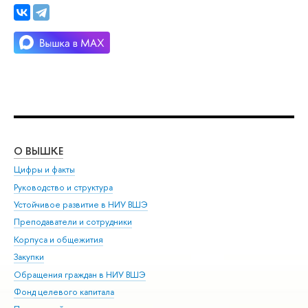
О ВЫШКЕ
ОБ
Цифры и факты
Ли
Руководство и структура
Дов
Устойчивое развитие в НИУ ВШЭ
Ол
Преподаватели и сотрудники
При
Корпуса и общежития
Вы
Закупки
При
Обращения граждан в НИУ ВШЭ
Ас
Фонд целевого капитала
До