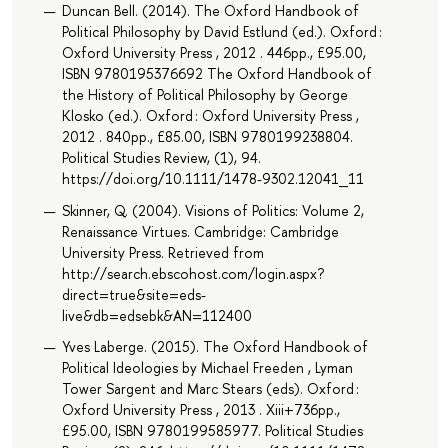
Duncan Bell. (2014). The Oxford Handbook of
Political Philosophy by David Estlund (ed.). Oxford :
Oxford University Press , 2012 . 446pp., £95.00,
ISBN 9780195376692 The Oxford Handbook of
the History of Political Philosophy by George
Klosko (ed.). Oxford : Oxford University Press ,
2012 . 840pp., £85.00, ISBN 9780199238804.
Political Studies Review, (1), 94.
https://doi.org/10.1111/1478-9302.12041_11
Skinner, Q. (2004). Visions of Politics: Volume 2,
Renaissance Virtues. Cambridge: Cambridge
University Press. Retrieved from
http://search.ebscohost.com/login.aspx?
direct=true&site=eds-
live&db=edsebk&AN=112400
Yves Laberge. (2015). The Oxford Handbook of
Political Ideologies by Michael Freeden , Lyman
Tower Sargent and Marc Stears (eds). Oxford :
Oxford University Press , 2013 . Xiii+736pp.,
£95.00, ISBN 9780199585977. Political Studies