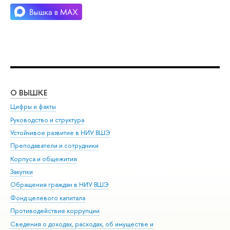
О ВЫШКЕ
ОБ
Цифры и факты
Ли
Руководство и структура
Дов
Устойчивое развитие в НИУ ВШЭ
Ол
Преподаватели и сотрудники
При
Корпуса и общежития
Вы
Закупки
При
Обращения граждан в НИУ ВШЭ
Ас
Фонд целевого капитала
До
Противодействие коррупции
Цен
Сведения о доходах, расходах, об имуществе и
Би