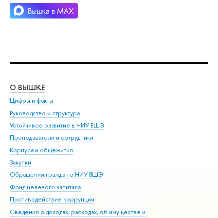
О ВЫШКЕ
ОБ
Цифры и факты
Ли
Руководство и структура
Дов
Устойчивое развитие в НИУ ВШЭ
Ол
Преподаватели и сотрудники
При
Корпуса и общежития
Вы
Закупки
При
Обращения граждан в НИУ ВШЭ
Ас
Фонд целевого капитала
До
Противодействие коррупции
Цен
Сведения о доходах, расходах, об имуществе и
Би