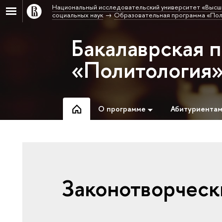
Национальный исследовательский университет «Высш
социальных наук
Образовательная программа «Пол
Бакалаврская 
«Политология
О программе
Абитуриента
Законотворческ