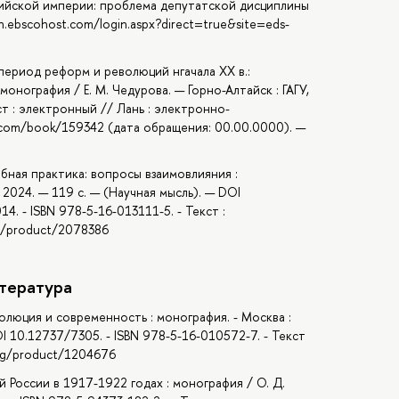
ссийской империи: проблема депутатской дисциплины
h.ebscohost.com/login.aspx?direct=true&site=eds-
 период реформ и революций нгачала ХХ в.:
онография / Е. М. Чедурова. — Горно-Алтайск : ГАГУ,
ст : электронный // Лань : электронно-
k.com/book/159342 (дата обращения: 00.00.0000). —
ебная практика: вопросы взаимовлияния :
2024. — 119 с. — (Научная мысль). — DOI
 - ISBN 978-5-16-013111-5. - Текст :
og/product/2078386
тература
олюция и современность : монография. - Москва :
I 10.12737/7305. - ISBN 978-5-16-010572-7. - Текст
log/product/1204676
 России в 1917-1922 годах : монография / О. Д.