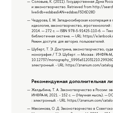
Соловьев, К. (2011). Государственная Дума Ро
и законотворчество. Retrieved from http://searc
live&db=edsbas&AN=edsbas.F5D6D28D
Чедурова, Е. М. Западносибирская кооперация в
идеология, законотворчество, агротехнологий : м
2014. — 272 с. — ISBN 978-5-91425-110-6. — Тек
библиотечная система. — URL: https://e.lanboo
Режим доступа: для авториз. пользователей.
Шуберт, Т. Э. Доктрина, законотворчество, суд
монография / Т.Э. Шуберт. — Москва : ИНФРА-М, 
10.12737/monography_5995a512031210.29926014.
электронный. - URL: https://znanium.com/catal
Рекомендуемая дополнительная ли
Желдыбина, Т. А. Законотворчество в России: эв
ИНФРА-М, 2021. - 152 с. — (Научная мысль). — DO
: электронный. - URL: https://znanium.com/cata
Максимова, О. Д. Законотворчество в Советской