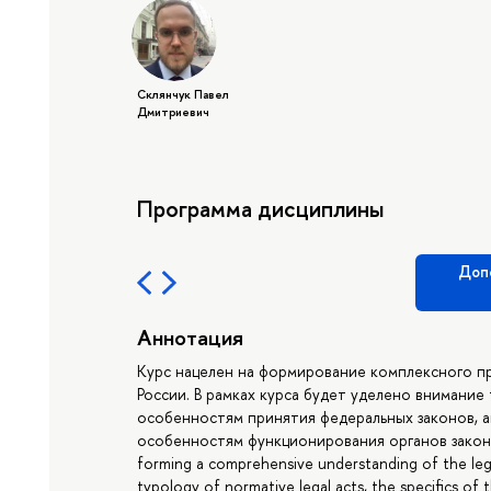
Склянчук Павел
Дмитриевич
Программа дисциплины
Доп
Аннотация
Курс нацелен на формирование комплексного п
России. В рамках курса будет уделено внимание
особенностям принятия федеральных законов, а
особенностям функционирования органов законод
forming a comprehensive understanding of the legis
typology of normative legal acts, the specifics of t