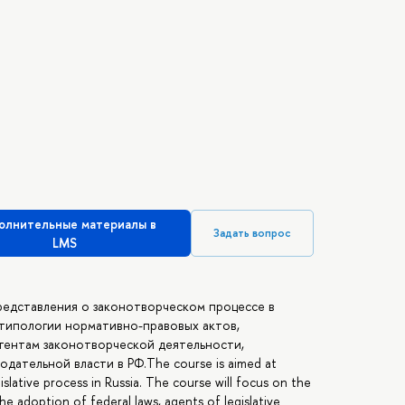
олнительные материалы в
Задать вопрос
LMS
редставления о законотворческом процессе в
 типологии нормативно-правовых актов,
гентам законотворческой деятельности,
ательной власти в РФ.The course is aimed at
lative process in Russia. The course will focus on the
he adoption of federal laws, agents of legislative