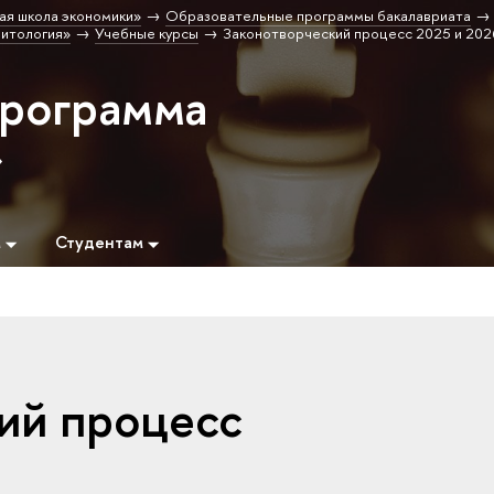
ая школа экономики»
Образовательные программы бакалавриата
итология»
Учебные курсы
Законотворческий процесс 2025 и 202
программа
»
м
Студентам
ий процесс