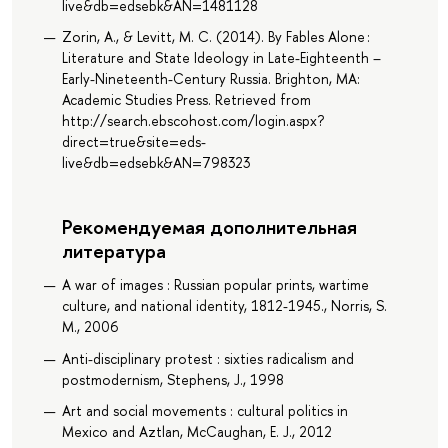
live&db=edsebk&AN=1481128
Zorin, A., & Levitt, M. C. (2014). By Fables Alone :
Literature and State Ideology in Late-Eighteenth –
Early-Nineteenth-Century Russia. Brighton, MA:
Academic Studies Press. Retrieved from
http://search.ebscohost.com/login.aspx?
direct=true&site=eds-
live&db=edsebk&AN=798323
Рекомендуемая дополнительная
литература
A war of images : Russian popular prints, wartime
culture, and national identity, 1812-1945., Norris, S.
M., 2006
Anti-disciplinary protest : sixties radicalism and
postmodernism, Stephens, J., 1998
Art and social movements : cultural politics in
Mexico and Aztlan, McCaughan, E. J., 2012