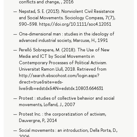
conflicts and change, , 2016
Nepstad, S. E. (2013). Nonviolent Civil Resistance
and Social Movements. Sociology Compass, 7(7),
590–598. https://doi.org/10.1111/soc4.12051
One-dimensional man : studies in the ideology of
advanced industrial society, Marcuse, H., 1991
Perelló Sobrepere, M. (2018). The Use of New
Media and ICT by Social Movements in
Contemporary Processes of Political Activism.
Universitat Ramon Llull, 2018. Retrieved from
http://search.ebscohost.com/login.aspx?
direct=true&site=eds-
live&db=edstdx&AN=edstdx.10803.664631
Protest : studies of collective behavior and social
movements, Lofland, J., 2007
Protest Inc. : the corporatization of activism,
Dauvergne, P., 2014
Social movements : an introduction, Della Porta, D.,
2006