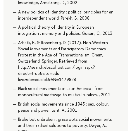
knowledge, Armstrong, D., 2002
A new politics of identity : political principles for an
interdependent world, Parekh, B., 2008
A political theory of identity in European
integration : memory and policies, Guisan, C., 2013
Arbatli, E., & Rosenberg, D. (2017). Non-Western
Social Movements and Participatory Democracy :
Protest in the Age of Transnationalism. Cham,
Switzerland: Springer. Retrieved from
http://search.ebscohost.com/login.aspx?
direct=true&site=eds-
live&db=edsebk&AN=1479828
Black social movements in Latin America : from
monocultural mestizaje to multiculturalism, , 2012
British social movements since 1945 : sex, colour,
peace and power, Lent, A., 2001
Broke but unbroken : grassroots social movements
and their radical solutions to poverty, Dwyer, A.,