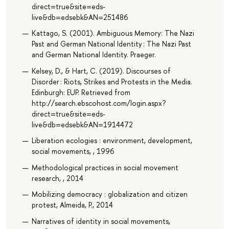
direct=true&site=eds-
live&db=edsebk&AN=251486
Kattago, S. (2001). Ambiguous Memory: The Nazi
Past and German National Identity : The Nazi Past
and German National Identity. Praeger.
Kelsey, D., & Hart, C. (2019). Discourses of
Disorder : Riots, Strikes and Protests in the Media.
Edinburgh: EUP. Retrieved from
http://search.ebscohost.com/login.aspx?
direct=true&site=eds-
live&db=edsebk&AN=1914472
Liberation ecologies : environment, development,
social movements, , 1996
Methodological practices in social movement
research, , 2014
Mobilizing democracy : globalization and citizen
protest, Almeida, P., 2014
Narratives of identity in social movements,