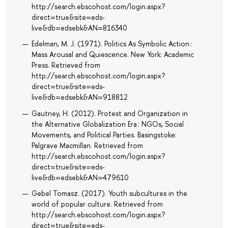
http://search.ebscohost.com/login.aspx?
direct=true&site=eds-
live&db=edsebk&AN=816340
Edelman, M. J. (1971). Politics As Symbolic Action :
Mass Arousal and Quiescence. New York: Academic
Press. Retrieved from
http://search.ebscohost.com/login.aspx?
direct=true&site=eds-
live&db=edsebk&AN=918812
Gautney, H. (2012). Protest and Organization in
the Alternative Globalization Era : NGOs, Social
Movements, and Political Parties. Basingstoke:
Palgrave Macmillan. Retrieved from
http://search.ebscohost.com/login.aspx?
direct=true&site=eds-
live&db=edsebk&AN=479610
Gebel Tomasz. (2017). Youth subcultures in the
world of popular culture. Retrieved from
http://search.ebscohost.com/login.aspx?
direct=true&site=eds-