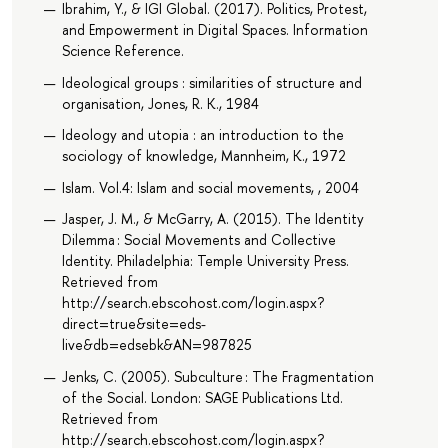
Ibrahim, Y., & IGI Global. (2017). Politics, Protest,
and Empowerment in Digital Spaces. Information
Science Reference.
Ideological groups : similarities of structure and
organisation, Jones, R. K., 1984
Ideology and utopia : an introduction to the
sociology of knowledge, Mannheim, K., 1972
Islam. Vol.4: Islam and social movements, , 2004
Jasper, J. M., & McGarry, A. (2015). The Identity
Dilemma : Social Movements and Collective
Identity. Philadelphia: Temple University Press.
Retrieved from
http://search.ebscohost.com/login.aspx?
direct=true&site=eds-
live&db=edsebk&AN=987825
Jenks, C. (2005). Subculture : The Fragmentation
of the Social. London: SAGE Publications Ltd.
Retrieved from
http://search.ebscohost.com/login.aspx?