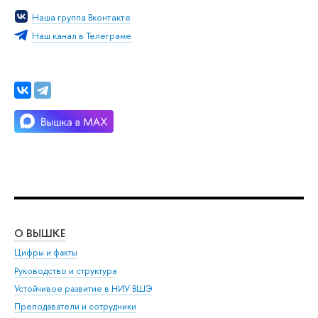
Наша группа Вконтакте
Наш канал в Телеграме
О ВЫШКЕ
ОБ
Цифры и факты
Ли
Руководство и структура
Дов
Устойчивое развитие в НИУ ВШЭ
Ол
Преподаватели и сотрудники
При