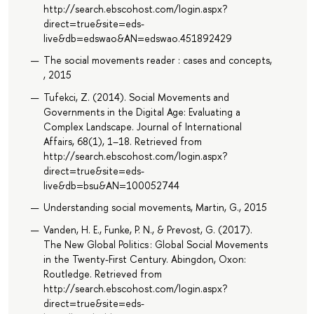
http://search.ebscohost.com/login.aspx?
direct=true&site=eds-
live&db=edswao&AN=edswao.451892429
The social movements reader : cases and concepts,
, 2015
Tufekci, Z. (2014). Social Movements and
Governments in the Digital Age: Evaluating a
Complex Landscape. Journal of International
Affairs, 68(1), 1–18. Retrieved from
http://search.ebscohost.com/login.aspx?
direct=true&site=eds-
live&db=bsu&AN=100052744
Understanding social movements, Martin, G., 2015
Vanden, H. E., Funke, P. N., & Prevost, G. (2017).
The New Global Politics : Global Social Movements
in the Twenty-First Century. Abingdon, Oxon:
Routledge. Retrieved from
http://search.ebscohost.com/login.aspx?
direct=true&site=eds-