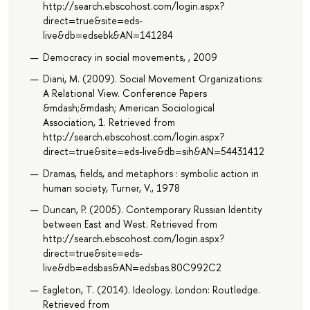
http://search.ebscohost.com/login.aspx?
direct=true&site=eds-
live&db=edsebk&AN=141284
Democracy in social movements, , 2009
Diani, M. (2009). Social Movement Organizations:
A Relational View. Conference Papers
&mdash;&mdash; American Sociological
Association, 1. Retrieved from
http://search.ebscohost.com/login.aspx?
direct=true&site=eds-live&db=sih&AN=54431412
Dramas, fields, and metaphors : symbolic action in
human society, Turner, V., 1978
Duncan, P. (2005). Contemporary Russian Identity
between East and West. Retrieved from
http://search.ebscohost.com/login.aspx?
direct=true&site=eds-
live&db=edsbas&AN=edsbas.80C992C2
Eagleton, T. (2014). Ideology. London: Routledge.
Retrieved from