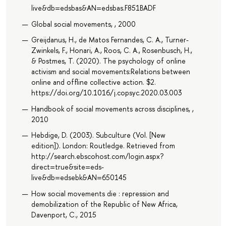
live&db=edsbas&AN=edsbas.F851BADF
Global social movements, , 2000
Greijdanus, H., de Matos Fernandes, C. A., Turner-
Zwinkels, F., Honari, A., Roos, C. A., Rosenbusch, H.,
& Postmes, T. (2020). The psychology of online
activism and social movements:Relations between
online and offline collective action. $2.
https://doi.org/10.1016/j.copsyc.2020.03.003
Handbook of social movements across disciplines, ,
2010
Hebdige, D. (2003). Subculture (Vol. [New
edition]). London: Routledge. Retrieved from
http://search.ebscohost.com/login.aspx?
direct=true&site=eds-
live&db=edsebk&AN=650145
How social movements die : repression and
demobilization of the Republic of New Africa,
Davenport, C., 2015