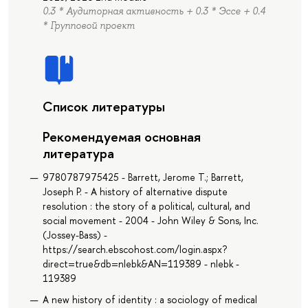
0.3 * Аудиторная активность + 0.3 * Эссе + 0.4
* Групповой проект
Список литературы
Рекомендуемая основная
литература
9780787975425 - Barrett, Jerome T.; Barrett,
Joseph P. - A history of alternative dispute
resolution : the story of a political, cultural, and
social movement - 2004 - John Wiley & Sons, Inc.
(Jossey-Bass) -
https://search.ebscohost.com/login.aspx?
direct=true&db=nlebk&AN=119389 - nlebk -
119389
A new history of identity : a sociology of medical