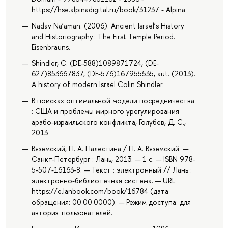
https://hse.alpinadigital.ru/book/31237 - Alpina
Nadav Na’aman. (2006). Ancient Israel’s History
and Historiography : The First Temple Period.
Eisenbrauns.
Shindler, C. (DE-588)1089871724, (DE-
627)853667837, (DE-576)167955535, aut. (2013).
A history of modern Israel Colin Shindler.
В поисках оптимальной модели посредничества
: США и проблемы мирного урегулирования
арабо-израильского конфликта, Голубев, Д. С.,
2013
Вяземский, П. А. Палестина / П. А. Вяземский. —
Санкт-Петербург : Лань, 2013. — 1 с. — ISBN 978-
5-507-16163-8. — Текст : электронный // Лань :
электронно-библиотечная система. — URL:
https://e.lanbook.com/book/16784 (дата
обращения: 00.00.0000). — Режим доступа: для
авториз. пользователей.