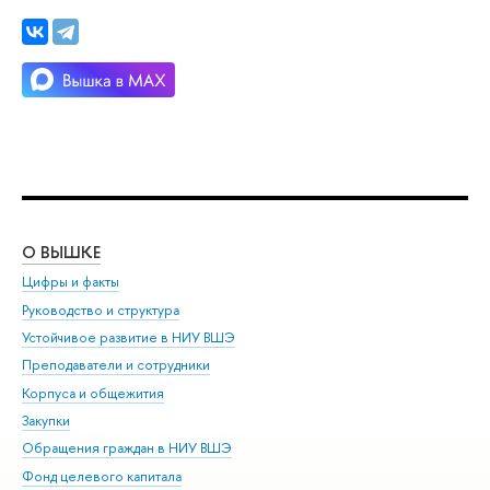
О ВЫШКЕ
ОБ
Цифры и факты
Ли
Руководство и структура
Дов
Устойчивое развитие в НИУ ВШЭ
Ол
Преподаватели и сотрудники
При
Корпуса и общежития
Вы
Закупки
При
Обращения граждан в НИУ ВШЭ
Ас
Фонд целевого капитала
До