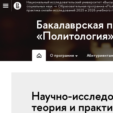
Национальный исследовательский университет «Высш
социальных наук
Образовательная программа «Пол
практика онлайн-исследований 2025 и 2026 учебного 
Бакалаврская 
«Политология
О программе
Абитуриента
Научно-исследо
теория и практи