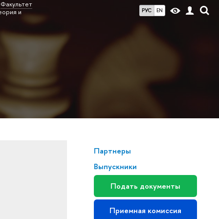
Факультет
РУС
EN
еория и
Партнеры
Выпускники
Подать документы
Приемная комиссия