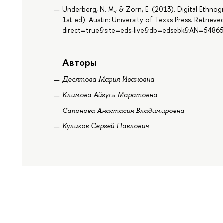
Underberg, N. M., & Zorn, E. (2013). Digital Ethno
1st ed). Austin: University of Texas Press. Retrie
direct=true&site=eds-live&db=edsebk&AN=5486
Авторы
Десятова Мария Ивановна
Климова Айгуль Маратовна
Сапонова Анастасия Владимировна
Куликов Сергей Павлович