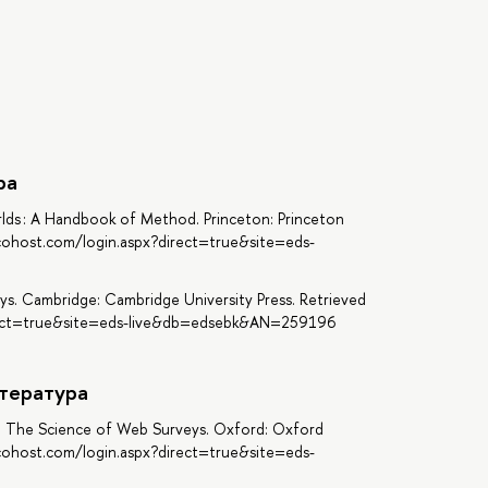
ра
rlds : A Handbook of Method. Princeton: Princeton
scohost.com/login.aspx?direct=true&site=eds-
ys. Cambridge: Cambridge University Press. Retrieved
irect=true&site=eds-live&db=edsebk&AN=259196
тература
3). The Science of Web Surveys. Oxford: Oxford
scohost.com/login.aspx?direct=true&site=eds-