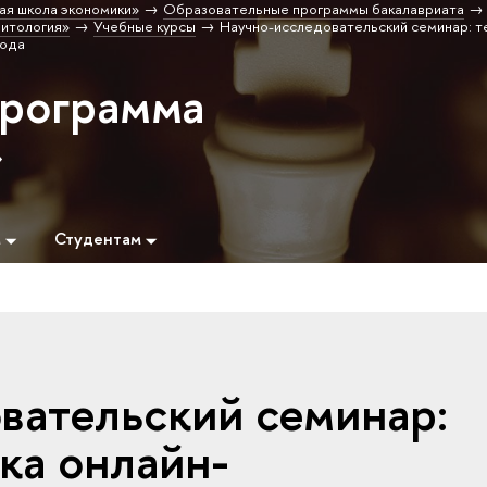
ая школа экономики»
Образовательные программы бакалавриата
итология»
Учебные курсы
Научно-исследовательский семинар: т
года
программа
»
м
Студентам
вательский семинар:
ка онлайн-