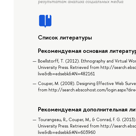
результатам анализа социальных медиа
Список литературы
Рекомендуемая основная литерату
Boellstorff, T. (2012). Ethnography and Virtual Wo
University Press. Retrieved from http://search.eb
live&db=edsebk&AN=482161
Couper, M. (2008). Designing Effective Web Surve
from http://search.ebscohost.com/login.aspx?d
Рекомендуемая дополнительная ли
Tourangeau, R., Couper, M., & Conrad, F. G. (201
University Press. Retrieved from http://search.eb
live&db=edsebk&AN=603960