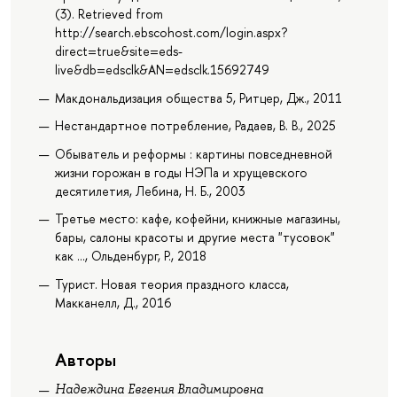
(3). Retrieved from
http://search.ebscohost.com/login.aspx?
direct=true&site=eds-
live&db=edsclk&AN=edsclk.15692749
Макдональдизация общества 5, Ритцер, Дж., 2011
Нестандартное потребление, Радаев, В. В., 2025
Обыватель и реформы : картины повседневной
жизни горожан в годы НЭПа и хрущевского
десятилетия, Лебина, Н. Б., 2003
Третье место: кафе, кофейни, книжные магазины,
бары, салоны красоты и другие места "тусовок"
как ..., Ольденбург, Р., 2018
Турист. Новая теория праздного класса,
Макканелл, Д., 2016
Авторы
Надеждина Евгения Владимировна