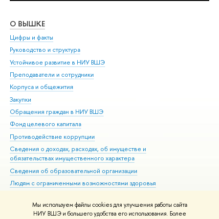
О ВЫШКЕ
ОБ
Цифры и факты
Ли
Руководство и структура
Дов
Устойчивое развитие в НИУ ВШЭ
Ол
Преподаватели и сотрудники
При
Корпуса и общежития
Вы
Закупки
При
Обращения граждан в НИУ ВШЭ
Ас
Фонд целевого капитала
До
Противодействие коррупции
Цен
Сведения о доходах, расходах, об имуществе и
Би
обязательствах имущественного характера
Об
Сведения об образовательной организации
Обр
Людям с ограниченными возможностями здоровья
Единая платежная страница
Мы используем файлы cookies для улучшения работы сайта
Работа в Вышке
НИУ ВШЭ и большего удобства его использования. Более