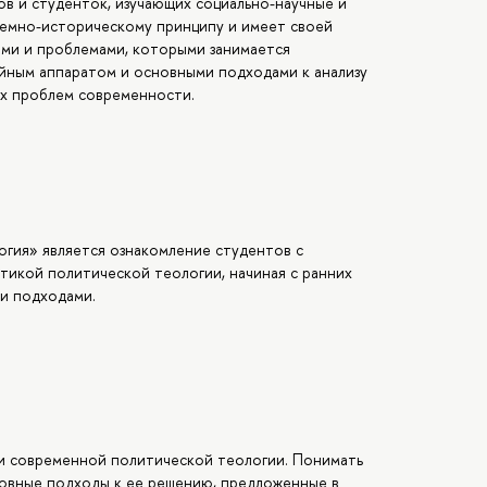
в и студенток, изучающих социально-научные и
темно-историческому принципу и имеет своей
ами и проблемами, которыми занимается
ийным аппаратом и основными подходами к анализу
х проблем современности.
огия» является ознакомление студентов с
икой политической теологии, начиная с ранних
и подходами.
 и современной политической теологии. Понимать
овные подходы к ее решению, предложенные в