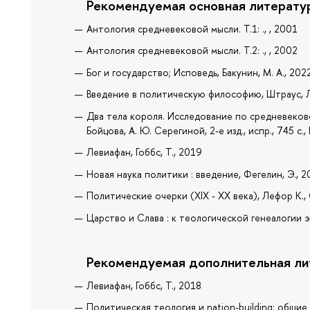
Рекомендуемая основная литерату
Антология средневековой мысли. Т.1: ., , 2001
Антология средневековой мысли. Т.2: ., , 2002
Бог и государство; Исповедь, Бакунин, М. А., 202
Введение в политическую философию, Штраус, Л
Два тела короля. Исследование по средневековой
Бойцова, А. Ю. Серегиной, 2-е изд., испр., 745 с.,
Левиафан, Гоббс, Т., 2019
Новая наука политики : введение, Фегелин, Э., 2
Политические очерки (XIX - XX века), Лефор К., 
Царство и Слава : к теологической генеалогии э
Рекомендуемая дополнительная ли
Левиафан, Гоббс, Т., 2018
Политическая теология и nation-building: общие 