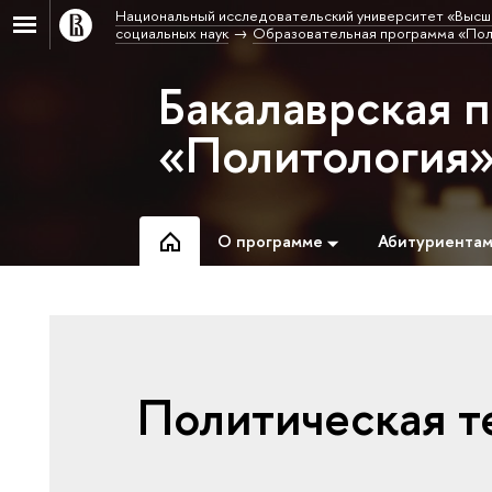
Национальный исследовательский университет «Высш
социальных наук
Образовательная программа «Пол
Бакалаврская 
«Политология
О программе
Абитуриента
Политическая т