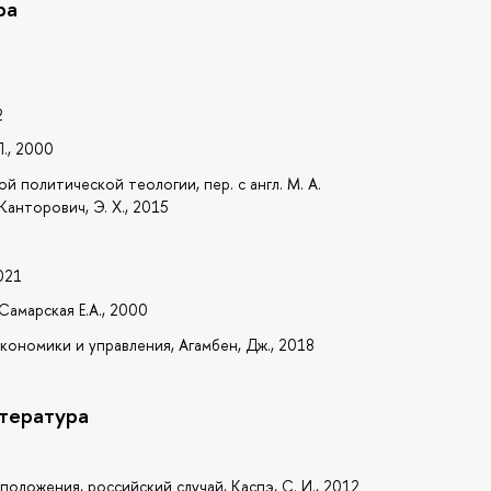
ра
2
., 2000
 политической теологии, пер. с англ. М. А.
 Канторович, Э. Х., 2015
021
Самарская Е.А., 2000
кономики и управления, Агамбен, Дж., 2018
тература
положения, российский случай, Каспэ, С. И., 2012