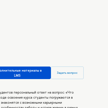
олнительные материалы в
Задать вопрос
LMS
удентов персональный ответ на вопрос: «Что
 ходе освоения курса студенты погружаются в
 знакомятся с возможными карьерными
б особенностях работы и «стиле жизни» в разных