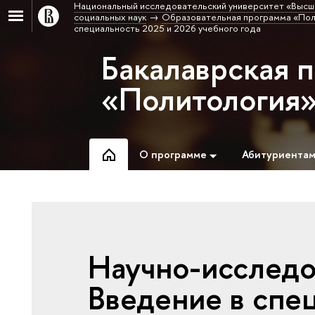
Национальный исследовательский университет «Высш
социальных наук
Образовательная программа «Пол
специальность 2025 и 2026 учебного года
Бакалаврская 
«Политология
О программе
Абитуриента
Научно-исследо
Введение в спе