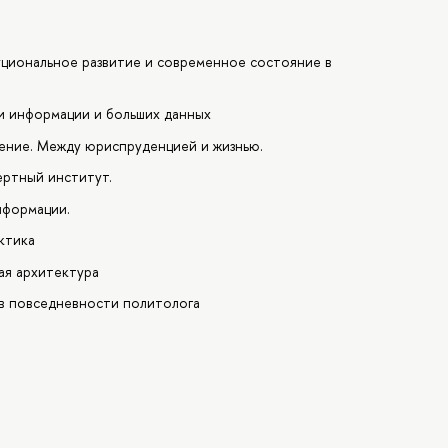
туциональное развитие и современное состояние в
ки информации и больших данных
ление. Между юриспруденцией и жизнью.
ертный институт.
нформации.
ктика
ая архитектура
 в повседневности политолога