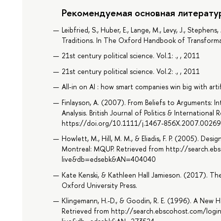
Рекомендуемая основная литерату
Leibfried, S., Huber, E., Lange, M., Levy, J., Stephe
Traditions. In The Oxford Handbook of Transforma
21st century political science. Vol.1: ., , 2011
21st century political science. Vol.2: ., , 2011
All-in on AI : how smart companies win big with artif
Finlayson, A. (2007). From Beliefs to Arguments: I
Analysis. British Journal of Politics & International 
https://doi.org/10.1111/j.1467-856X.2007.00269
Howlett, M., Hill, M. M., & Eliadis, F. P. (2005). 
Montreal: MQUP. Retrieved from http://search.eb
live&db=edsebk&AN=404040
Kate Kenski, & Kathleen Hall Jamieson. (2017). T
Oxford University Press.
Klingemann, H.-D., & Goodin, R. E. (1996). A New 
Retrieved from http://search.ebscohost.com/logi