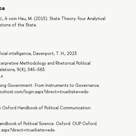
ра
ns, J., & vom Hau, M. (2015). State Theory: Four Analytical
tions of the State.
icial intelligence, Davenport, T. H., 2023
nterpretive Methodology and Rhetorical Political
Relations, 9(4), 545–563.
.x
Designing Government : From Instruments to Governance.
scohost.com/login.aspx?direct=true&site=eds-
he Oxford Handbook of Political Communication.
Handbook of Political Science. Oxford: OUP Oxford.
n.aspx?direct=true&site=eds-