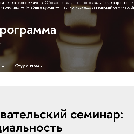
ая школа экономики»
Образовательные программы бакалавриата
итология»
Учебные курсы
Научно-исследовательский семинар: В
программа
»
м
Студентам
вательский семинар:
циальность