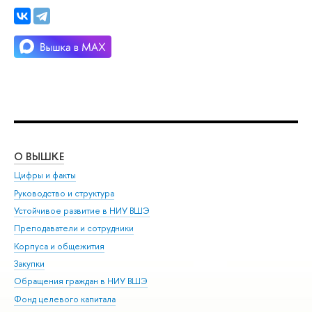
О ВЫШКЕ
ОБ
Цифры и факты
Ли
Руководство и структура
Дов
Устойчивое развитие в НИУ ВШЭ
Ол
Преподаватели и сотрудники
При
Корпуса и общежития
Вы
Закупки
При
Обращения граждан в НИУ ВШЭ
Ас
Фонд целевого капитала
До