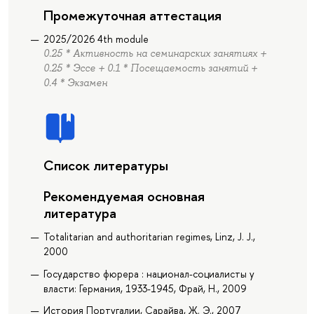
Промежуточная аттестация
2025/2026 4th module
0.25 * Активность на семинарских занятиях +
0.25 * Эссе + 0.1 * Посещаемость занятий +
0.4 * Экзамен
Список литературы
Рекомендуемая основная
литература
Totalitarian and authoritarian regimes, Linz, J. J.,
2000
Государство фюрера : национал-социалисты у
власти: Германия, 1933-1945, Фрай, Н., 2009
История Португалии, Сарайва, Ж. Э., 2007