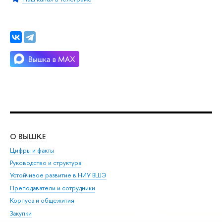
О ВЫШКЕ
ОБ
Цифры и факты
Ли
Руководство и структура
Дов
Устойчивое развитие в НИУ ВШЭ
Ол
Преподаватели и сотрудники
При
Корпуса и общежития
Вы
Закупки
При