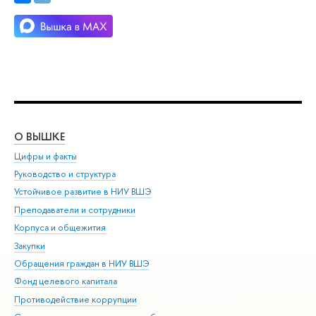
О ВЫШКЕ
ОБ
Цифры и факты
Ли
Руководство и структура
Дов
Устойчивое развитие в НИУ ВШЭ
Ол
Преподаватели и сотрудники
При
Корпуса и общежития
Вы
Закупки
При
Обращения граждан в НИУ ВШЭ
Ас
Фонд целевого капитала
До
Противодействие коррупции
Цен