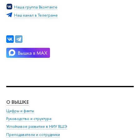
Наша группа Вконтакте
Наш канал в Телеграме
О ВЫШКЕ
ОБ
Цифры и факты
Ли
Руководство и структура
Дов
Устойчивое развитие в НИУ ВШЭ
Ол
Преподаватели и сотрудники
При