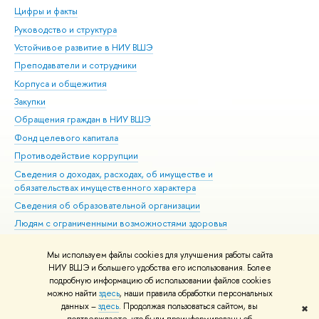
Цифры и факты
Ли
Руководство и структура
Дов
Устойчивое развитие в НИУ ВШЭ
Ол
Преподаватели и сотрудники
При
Корпуса и общежития
Вы
Закупки
При
Обращения граждан в НИУ ВШЭ
Ас
Фонд целевого капитала
До
Противодействие коррупции
Цен
Сведения о доходах, расходах, об имуществе и
Би
обязательствах имущественного характера
Об
Сведения об образовательной организации
Обр
Людям с ограниченными возможностями здоровья
Единая платежная страница
Мы используем файлы cookies для улучшения работы сайта
Работа в Вышке
НИУ ВШЭ и большего удобства его использования. Более
подробную информацию об использовании файлов cookies
можно найти
здесь
, наши правила обработки персональных
данных –
здесь
. Продолжая пользоваться сайтом, вы
✖
Редактору