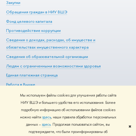
Закупки
Пр
Обращения граждан в НИУ ВШЭ
Ас
Фонд целевого капитала
До
Противодействие коррупции
Це
Сведения о доходах, расходах, об имуществе и
Би
обязательствах имущественного характера
Об
Сведения об образовательной организации
Обр
Людям с ограниченными возможностями здоровья
Единая платежная страница
Работа в Вышке
Мы используем файлы cookies для улучшения работы сайта
НИУ ВШЭ и большего удобства его использования. Более
подробную информацию об использовании файлов cookies
Редактору
можно найти
здесь
, наши правила обработки персональных
© НИУ ВШЭ 1993–2026
Адреса и контакты
Условия
данных –
здесь
. Продолжая пользоваться сайтом, вы
использования материалов
Политика конфиденциальности
Карта
✖
подтверждаете, что были проинформированы об
сайта