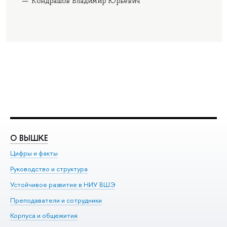
Кондрашов Владимир Юрьевич
О ВЫШКЕ
О
Цифры и факты
Ли
Руководство и структура
До
Устойчивое развитие в НИУ ВШЭ
Ол
Преподаватели и сотрудники
Пр
Корпуса и общежития
Вы