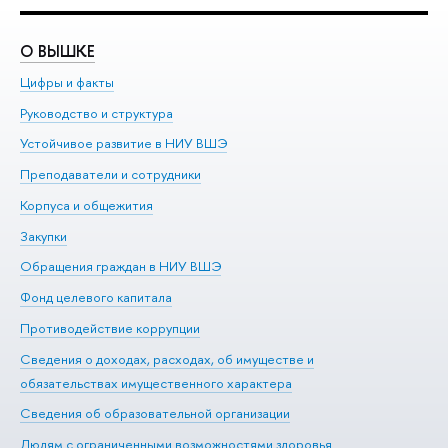
О ВЫШКЕ
О
Цифры и факты
Ли
Руководство и структура
До
Устойчивое развитие в НИУ ВШЭ
Ол
Преподаватели и сотрудники
Пр
Корпуса и общежития
Вы
Закупки
Пр
Обращения граждан в НИУ ВШЭ
Ас
Фонд целевого капитала
До
Противодействие коррупции
Це
Сведения о доходах, расходах, об имуществе и
Би
обязательствах имущественного характера
Об
Сведения об образовательной организации
Обр
Людям с ограниченными возможностями здоровья