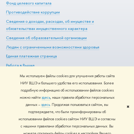
Фонд целевого капитала
До
Противодействие коррупции
Це
Сведения о доходах, расходах, об имуществе и
Би
обязательствах имущественного характера
Об
Сведения об образовательной организации
Обр
Людям с ограниченными возможностями здоровья
Единая платежная страница
Работа в Вышке
Мы используем файлы cookies для улучшения работы сайта
НИУ ВШЭ и большего удобства его использования. Более
подробную информацию об использовании файлов cookies
Редактору
можно найти
здесь
, наши правила обработки персональных
© НИУ ВШЭ 1993–2026
Адреса и контакты
Условия
данных –
здесь
. Продолжая пользоваться сайтом, вы
использования материалов
Политика конфиденциальности
Карта
✖
подтверждаете, что были проинформированы об
сайта
использовании файлов cookies сайтом НИУ ВШЭ и согласны
Шрифты HSE Sans и HSE Slab разработаны в
Школе дизайна НИУ
с нашими правилами обработки персональных данных. Вы
ВШЭ
можете отключить файлы cookies в настройках Вашего