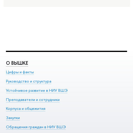
О ВЫШКЕ
О
Цифры и факты
Ли
Руководство и структура
До
Устойчивое развитие в НИУ ВШЭ
Ол
Преподаватели и сотрудники
Пр
Корпуса и общежития
Вы
Закупки
Пр
Обращения граждан в НИУ ВШЭ
Ас