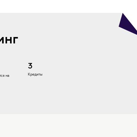
инг
3
Кредиты
ся на