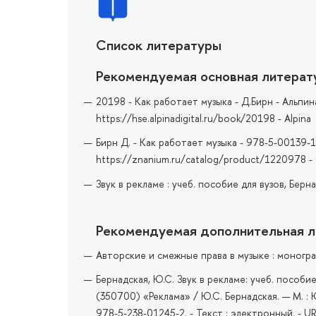
Список литературы
Рекомендуемая основная литерат
20198 - Как работает музыка - Д.Бирн - Альпи
https://hse.alpinadigital.ru/book/20198 - Alpina
Бирн Д. - Как работает музыка - 978-5-00139-1
https://znanium.ru/catalog/product/1220978 
Звук в рекламе : учеб. пособие для вузов, Берн
Рекомендуемая дополнительная л
Авторские и смежные права в музыке : монограф
Бернадская, Ю.С. Звук в рекламе: учеб. пособ
(350700) «Реклама» / Ю.С. Бернадская. — М. : 
978-5-238-01245-2. - Текст : электронный. - U