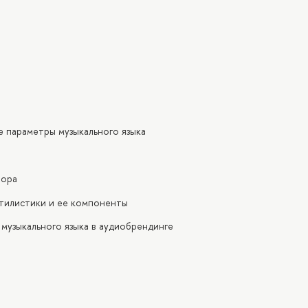
е параметры музыкального языка
фора
стилистики и ее компоненты
 музыкального языка в аудиобрендинге