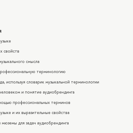
я
музыке
х свойств
музыкального смысла
 профессиональную терминологию
а, используя словарик музыкальной терминологии
человеком и понятие аудиобрендинга
омощью профессиональных терминов
узыке и их выразительные свойства
 мюземы для задач аудиобрендинга