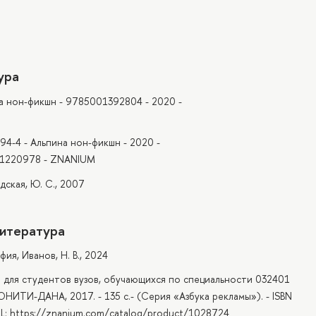
ура
на нон-фикшн - 9785001392804 - 2020 -
94-4 - Альпина нон-фикшн - 2020 -
- 1220978 - ZNANIUM
адская, Ю. С., 2007
итература
ия, Иванов, Н. В., 2024
ие для студентов вузов, обучающихся по специальности 032401
ЮНИТИ-ДАНА, 2017. - 135 с.- (Серия «Азбука рекламы»). - ISBN
RL: https://znanium.com/catalog/product/1028724