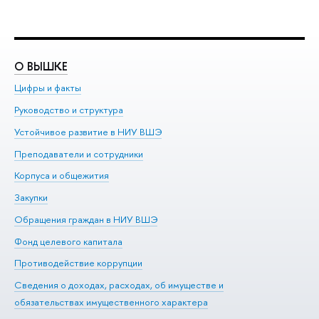
О ВЫШКЕ
О
Цифры и факты
Ли
Руководство и структура
До
Устойчивое развитие в НИУ ВШЭ
Ол
Преподаватели и сотрудники
Пр
Корпуса и общежития
Вы
Закупки
Пр
Обращения граждан в НИУ ВШЭ
Ас
Фонд целевого капитала
До
Противодействие коррупции
Це
Сведения о доходах, расходах, об имуществе и
Би
обязательствах имущественного характера
Об