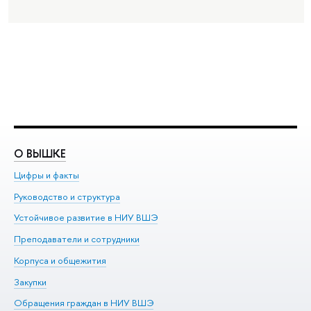
О ВЫШКЕ
О
Цифры и факты
Ли
Руководство и структура
До
Устойчивое развитие в НИУ ВШЭ
Ол
Преподаватели и сотрудники
Пр
Корпуса и общежития
Вы
Закупки
Пр
Обращения граждан в НИУ ВШЭ
Ас