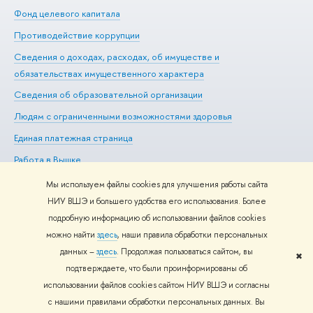
Фонд целевого капитала
До
Противодействие коррупции
Це
Сведения о доходах, расходах, об имуществе и
Би
обязательствах имущественного характера
Об
Сведения об образовательной организации
Обр
Людям с ограниченными возможностями здоровья
Единая платежная страница
Работа в Вышке
Мы используем файлы cookies для улучшения работы сайта
НИУ ВШЭ и большего удобства его использования. Более
подробную информацию об использовании файлов cookies
Редактору
можно найти
здесь
, наши правила обработки персональных
© НИУ ВШЭ 1993–2026
Адреса и контакты
Условия
данных –
здесь
. Продолжая пользоваться сайтом, вы
использования материалов
Политика конфиденциальности
Карта
✖
подтверждаете, что были проинформированы об
сайта
использовании файлов cookies сайтом НИУ ВШЭ и согласны
Шрифты HSE Sans и HSE Slab разработаны в
Школе дизайна НИУ
с нашими правилами обработки персональных данных. Вы
ВШЭ