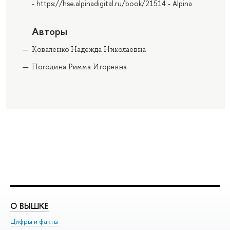
- https://hse.alpinadigital.ru/book/21514 - Alpina
Авторы
Коваленко Надежда Николаевна
Погодина Римма Игоревна
О ВЫШКЕ
О
Цифры и факты
Ли