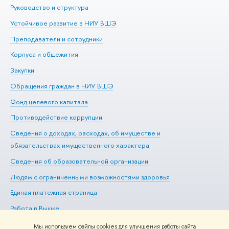
Руководство и структура
До
Устойчивое развитие в НИУ ВШЭ
Ол
Преподаватели и сотрудники
Пр
Корпуса и общежития
Вы
Закупки
Пр
Обращения граждан в НИУ ВШЭ
Ас
Фонд целевого капитала
До
Противодействие коррупции
Це
Сведения о доходах, расходах, об имуществе и
Би
обязательствах имущественного характера
Об
Сведения об образовательной организации
Обр
Людям с ограниченными возможностями здоровья
Единая платежная страница
Работа в Вышке
Мы используем файлы cookies для улучшения работы сайта