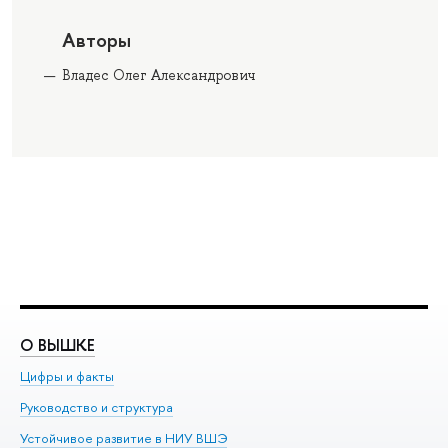
Авторы
Владес Олег Александрович
О ВЫШКЕ
О
Цифры и факты
Ли
Руководство и структура
До
Устойчивое развитие в НИУ ВШЭ
Ол