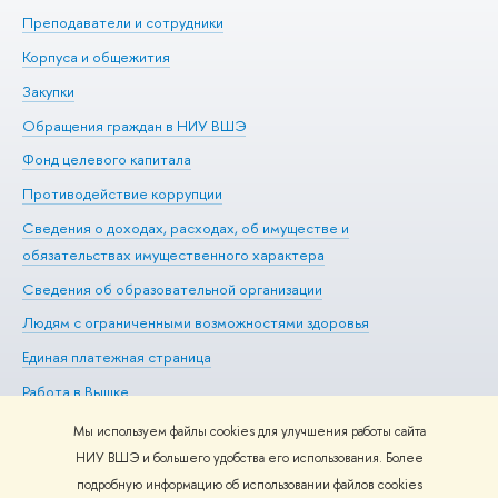
Преподаватели и сотрудники
Пр
Корпуса и общежития
Вы
Закупки
Пр
Обращения граждан в НИУ ВШЭ
Ас
Фонд целевого капитала
До
Противодействие коррупции
Це
Сведения о доходах, расходах, об имуществе и
Би
обязательствах имущественного характера
Об
Сведения об образовательной организации
Обр
Людям с ограниченными возможностями здоровья
Единая платежная страница
Работа в Вышке
Мы используем файлы cookies для улучшения работы сайта
НИУ ВШЭ и большего удобства его использования. Более
подробную информацию об использовании файлов cookies
Редактору