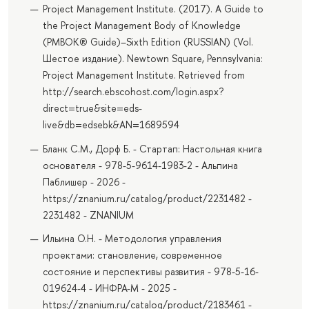
Project Management Institute. (2017). A Guide to
the Project Management Body of Knowledge
(PMBOK® Guide)–Sixth Edition (RUSSIAN) (Vol.
Шестое издание). Newtown Square, Pennsylvania:
Project Management Institute. Retrieved from
http://search.ebscohost.com/login.aspx?
direct=true&site=eds-
live&db=edsebk&AN=1689594
Бланк С.М., Дорф Б. - Стартап: Настольная книга
основателя - 978-5-9614-1983-2 - Альпина
Паблишер - 2026 -
https://znanium.ru/catalog/product/2231482 -
2231482 - ZNANIUM
Ильина О.Н. - Методология управления
проектами: становление, современное
состояние и перспективы развития - 978-5-16-
019624-4 - ИНФРА-М - 2025 -
https://znanium.ru/catalog/product/2183461 -