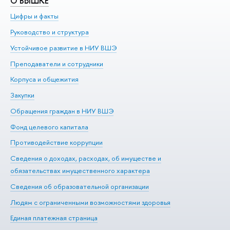
О ВЫШКЕ
О
Цифры и факты
Ли
Руководство и структура
До
Устойчивое развитие в НИУ ВШЭ
Ол
Преподаватели и сотрудники
Пр
Корпуса и общежития
Вы
Закупки
Пр
Обращения граждан в НИУ ВШЭ
Ас
Фонд целевого капитала
До
Противодействие коррупции
Це
Сведения о доходах, расходах, об имуществе и
Би
обязательствах имущественного характера
Об
Сведения об образовательной организации
Обр
Людям с ограниченными возможностями здоровья
Единая платежная страница