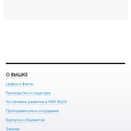
О ВЫШКЕ
О
Цифры и факты
Ли
Руководство и структура
До
Устойчивое развитие в НИУ ВШЭ
Ол
Преподаватели и сотрудники
Пр
Корпуса и общежития
Вы
Закупки
Пр