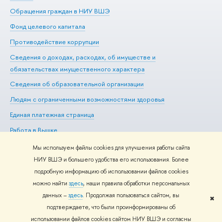
Обращения граждан в НИУ ВШЭ
Ас
Фонд целевого капитала
До
Противодействие коррупции
Це
Сведения о доходах, расходах, об имуществе и
Би
обязательствах имущественного характера
Об
Сведения об образовательной организации
Обр
Людям с ограниченными возможностями здоровья
Единая платежная страница
Работа в Вышке
Мы используем файлы cookies для улучшения работы сайта
НИУ ВШЭ и большего удобства его использования. Более
подробную информацию об использовании файлов cookies
Редактору
можно найти
здесь
, наши правила обработки персональных
© НИУ ВШЭ 1993–2026
Адреса и контакты
Условия
данных –
здесь
. Продолжая пользоваться сайтом, вы
использования материалов
Политика конфиденциальности
Карта
✖
подтверждаете, что были проинформированы об
сайта
использовании файлов cookies сайтом НИУ ВШЭ и согласны
Шрифты HSE Sans и HSE Slab разработаны в
Школе дизайна НИУ