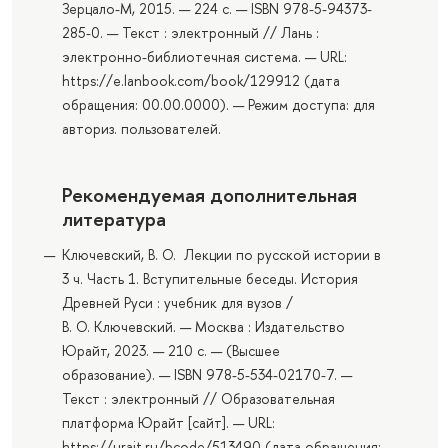
Зерцало-М, 2015. — 224 с. — ISBN 978-5-94373-
285-0. — Текст : электронный // Лань :
электронно-библиотечная система. — URL:
https://e.lanbook.com/book/129912 (дата
обращения: 00.00.0000). — Режим доступа: для
авториз. пользователей.
Рекомендуемая дополнительная
литература
Ключевский, В. О. Лекции по русской истории в
3 ч. Часть 1. Вступительные беседы. История
Древней Руси : учебник для вузов /
В. О. Ключевский. — Москва : Издательство
Юрайт, 2023. — 210 с. — (Высшее
образование). — ISBN 978-5-534-02170-7. —
Текст : электронный // Образовательная
платформа Юрайт [сайт]. — URL:
https://urait.ru/bcode/513490 (дата обращения: