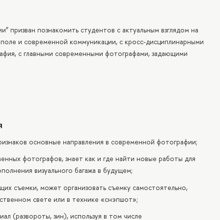
” призван познакомить студентов с актуальным взглядом на
поле и современной коммуникации, с кросс-дисциплинарными
рафия, с главными современными фотографами, задающими
я
ризнаков основные направления в современной фотографии;
нных фотографов, знает как и где найти новые работы для
полнения визуального багажа в будущем;
щих съемки, может организовать съемку самостоятельно,
ественном свете или в технике «снэпшот»;
л (развороты, зин), используя в том числе