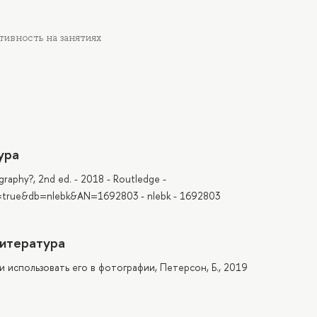
ктивность на занятиях
ура
aphy?, 2nd ed. - 2018 - Routledge -
ct=true&db=nlebk&AN=1692803 - nlebk - 1692803
итература
 и использовать его в фотографии, Петерсон, Б., 2019