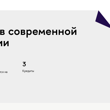
в современной
ии
3
Кредиты
ся на