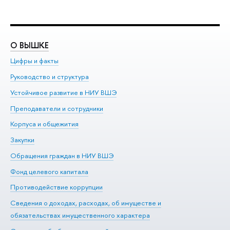
О ВЫШКЕ
О
Цифры и факты
Ли
Руководство и структура
До
Устойчивое развитие в НИУ ВШЭ
Ол
Преподаватели и сотрудники
Пр
Корпуса и общежития
Вы
Закупки
Пр
Обращения граждан в НИУ ВШЭ
Ас
Фонд целевого капитала
До
Противодействие коррупции
Це
Сведения о доходах, расходах, об имуществе и
Би
обязательствах имущественного характера
Об