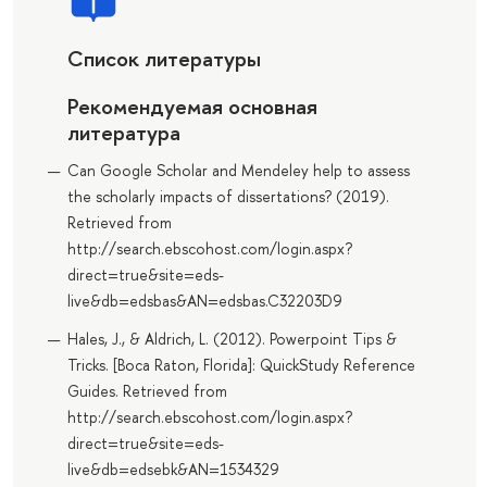
Список литературы
Рекомендуемая основная
литература
Can Google Scholar and Mendeley help to assess
the scholarly impacts of dissertations? (2019).
Retrieved from
http://search.ebscohost.com/login.aspx?
direct=true&site=eds-
live&db=edsbas&AN=edsbas.C32203D9
Hales, J., & Aldrich, L. (2012). Powerpoint Tips &
Tricks. [Boca Raton, Florida]: QuickStudy Reference
Guides. Retrieved from
http://search.ebscohost.com/login.aspx?
direct=true&site=eds-
live&db=edsebk&AN=1534329