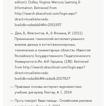
edition). Dulles, Virginia: Mercury Learning &
Information. Retrieved from
http://search.ebscohost.com/login.aspx?
direct=true&site=eds-
live&db=edsebk&AN=2051937
Дюк, В., Флегонтов, А., & Фомина, И. (2011).
Применение технологий интеллектуального
анализа данных в естественнонаучных,
технических и гуманитарных областях. Известия
Российского Государственного Педагогического
Университета Им. А.И. Герцена, (138). Retrieved
from http://search.ebscohost.com/login.aspx?
direct=true&site=eds-
live&db=edsclk&AN=edsclk.2007827
Правовые основы интернет-журналистики :
учебник для вузов, Рихтер, А. Г., 2014
Пусть говорят Ваши пальцы : Онлайновая реклама