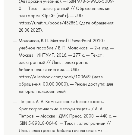
(Авторский учебник). — ISBN 978-5-9916-5009-
0. — Текст : электронный // Образовательная
платформа Юрайт [сайт]. — URL:
https://urait.ru/bcode/432851 (дата обращения:
28.08.2023).
Молочков, В. П. Microsoft PowerPoint 2010 :
учебное пособие / В. П. Молочков. — 2-е изд. —
Москва : ИНТУИТ, 2016. — 277 с. — Текст :
электронный // Лань : электронно-
библиотечная система. — URL:
https://e.lanbook.com/book/100649 (дата
обращения: 00.00.0000). — Режим доступа: для
авториз. пользователей.
Петров, А. А. Компьютерная безопасность.
Криптографические методы защиты / А. А.
Петров. — Москва : ДМК Пресс, 2008. — 448 с. —
ISBN 5-89818-064-8. — Текст : электронный //
Лань : электронно-библиотечная система. —