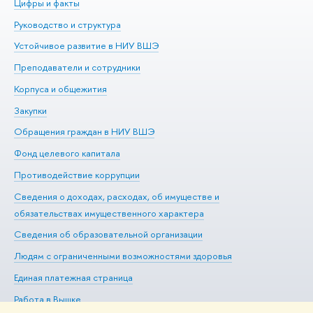
Цифры и факты
Ли
Руководство и структура
До
Устойчивое развитие в НИУ ВШЭ
Ол
Преподаватели и сотрудники
Пр
Корпуса и общежития
Вы
Закупки
Пр
Обращения граждан в НИУ ВШЭ
Ас
Фонд целевого капитала
До
Противодействие коррупции
Це
Сведения о доходах, расходах, об имуществе и
Би
обязательствах имущественного характера
Об
Сведения об образовательной организации
Обр
Людям с ограниченными возможностями здоровья
Единая платежная страница
Работа в Вышке