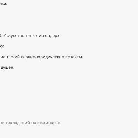
ика.
). Искусство питча и тендера.
са.
иентский сервис, юридические аспекты.
удущее.
нения заданий на семинарах.