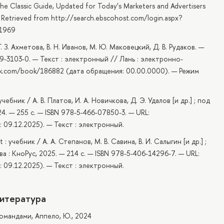
The Classic Guide, Updated for Today’s Marketers and Advertisers
. Retrieved from http://search.ebscohost.com/login.aspx?
01969
З. Ахметова, В. Н. Иванов, М. Ю. Маковецкий, Д. В. Рудаков. —
9-3103-0. — Текст : электронный // Лань : электронно-
ook.com/book/186882 (дата обращения: 00.00.0000). — Режим
бник / А. В. Платов, И. А. Новичкова, Д. Э. Удалов [и др.] ; под
024. — 255 с. — ISBN 978-5-466-07850-3. — URL:
 09.12.2025). — Текст : электронный.
ебник / А. А. Степанов, М. В. Савина, В. И. Салыгин [и др.] ;
ва : КноРус, 2025. — 214 с. — ISBN 978-5-406-14296-7. — URL:
 09.12.2025). — Текст : электронный.
итература
командами, Аппело, Ю., 2024