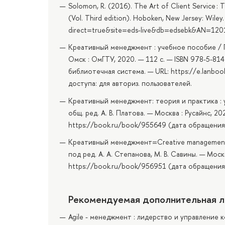
Solomon, R. (2016). The Art of Client Service : 
(Vol. Third edition). Hoboken, New Jersey: Wiley
direct=true&site=eds-live&db=edsebk&AN=12
Креативный менеджмент : учебное пособие / Г. 
Омск : ОмГТУ, 2020. — 112 с. — ISBN 978-5-814
библиотечная система. — URL: https://e.lanb
доступа: для авториз. пользователей.
Креативный менеджмент: теория и практика : уче
общ. ред. А. В. Платова. — Москва : Русайнс, 2
https://book.ru/book/955649 (дата обращения:
Креативный менеджмент=Creative management : уч
под ред. А. А. Степанова, М. В. Савины. — Моск
https://book.ru/book/956951 (дата обращения:
Рекомендуемая дополнительная л
Agile - менеджмент : лидерство и управление 