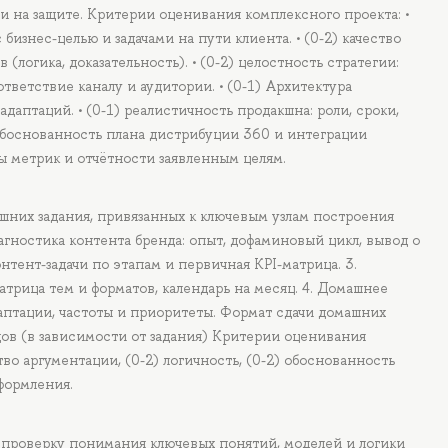
ии на защите. Критерии оценивания комплексного проекта: •
бизнес-целью и задачами на пути клиента. • (0-2) качество
(логика, доказательность). • (0-2) целостность стратегии:
тветствие каналу и аудитории. • (0-1) Архитектура
даптаций. • (0-1) реалистичность продакшна: роли, сроки,
) обоснованность плана дистрибуции 360 и интеграции
ы метрик и отчётности заявленным целям.
шних задания, привязанных к ключевым узлам построения
агностика контента бренда: опыт, дофаминовый цикл, вывод о
нтент-задачи по этапам и первичная KPI-матрица. 3.
атрица тем и форматов, календарь на месяц. 4. Домашнее
даптации, частоты и приоритеты. Формат сдачи домашних
дов (в зависимости от задания) Критерии оценивания
тво аргументации, (0-2) логичность, (0-2) обоснованность
формления.
а проверку понимания ключевых понятий, моделей и логики