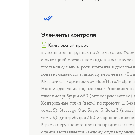
Элементы контроля
Комплексный проект
выполняется в группах по 3–5 человек. Фор
с фиксацией состава команды в начале курса.
постановку цели и роли контента в достижени
контент-задачи по этапам пути клиента. • St
KPI-логика). • архитектуру Hub/Hero/Help и 
Hero и адаптации под каналы. • Production pla
план дистрибуции 360 (owned/paid/earned) и
Контрольные точки (вехи) по проекту: 1. Веха
темы 5): Strategy One-Pager. 3. Веха 3 (посл
темы 9): дистрибуция 360 и черновик систем
В рамках группового проекта предполагается
оценка выставляется каждому студенту индив