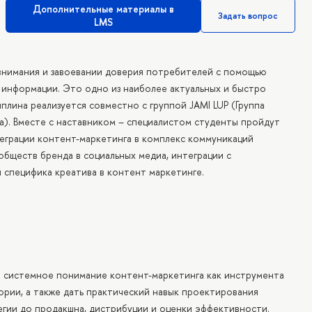
Дополнительные материалы в
Задать вопрос
LMS
внимания и завоевании доверия потребителей с помощью
 информации. Это одно из наиболее актуальных и быстро
плина реализуется совместно с группой JAMI LUP (Группа
а). Вместе с наставником – специалистом студенты пройдут
теграции контент-маркетинга в комплекс коммуникаций
обществ бренда в социальных медиа, интеграции с
 специфика креатива в контент маркетинге.
 системное понимание контент-маркетинга как инструмента
ории, а также дать практический навык проектирования
егии до продакшна, дистрибуции и оценки эффективности.