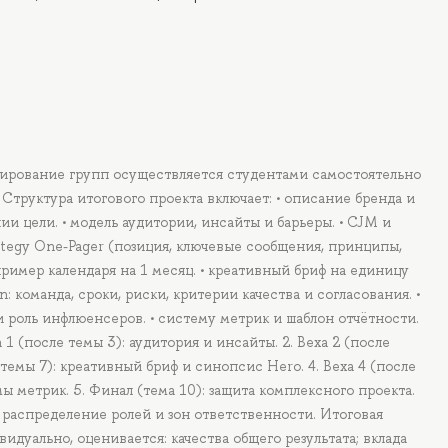
мирование групп осуществляется студентами самостоятельно
 Структура итогового проекта включает: • описание бренда и
и цели. • модель аудитории, инсайты и барьеры. • CJM и
rategy One-Pager (позиция, ключевые сообщения, принципы,
пример календаря на 1 месяц. • креативный бриф на единицу
n: команда, сроки, риски, критерии качества и согласования. •
 роль инфлюенсеров. • систему метрик и шаблон отчётности.
 1 (после темы 3): аудитория и инсайты. 2. Веха 2 (после
е темы 7): креативный бриф и синопсис Hero. 4. Веха 4 (после
ы метрик. 5. Финал (тема 10): защита комплексного проекта.
 распределение ролей и зон ответственности. Итоговая
идуально, оценивается: качества общего результата; вклада