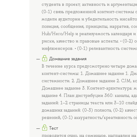
студента в проект; активность и аргументац
(0-1) связь предложенной контент-системы с 
модели аудитории и убедительность инсайтов 
позиция, сообщения, принципы, нарратив, соо
Hub/Hero/Help и реализуемость календаря и а
риски, качество и правовые аспекты. • (0-2
инфлюенсеров. • (0-1) релевантность систем
Домашние задания
В течение курса предусмотрено четыре дома
контент-системы: 1. Домашнее задание 1. Ди
системности. 2. Домашнее задание 2. CJM, ко
Домашнее задание 3. Контент-архитектура: м
задание 4. План дистрибуции 360: каналы, а
заданий: 1–2 страницы текста или 3–10 слай
домашних заданий: (0-3) полнота, (0-2) качес
решений, (0-1) аккуратность/креативность о
Тест
проводится очно, на семинаре, направлен н