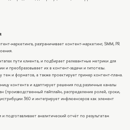
я
ент-маркетинга, разграничивает контент-маркетинг, SMM, PR
роения.
 этапах пути клиента, и подбирает релевантные метрики для
и и преобразовывает их в контент-задачи и гипотезы.
у тем и форматов, а также проектирует пример контент-плана.
ницу контента и адаптирует решения под различные каналы
н (производственный пайплайн, распределение ролей, сроки,
 дистрибуции 360 и интегрирует инфлюенсеров как элемент
и подготавливает аналитический отчёт по результатам